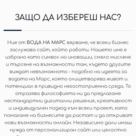
ЗАЩО ДА ИЗБЕРЕШ НАС?
Ние от
ВОДА НА МАРС
вярваме, че всеки бизнес
заслужава сайт, който работи. Нашето име е
избрано като символ на иновации, смело мислене
и търсене на възможности там, където другите
виждат невъзможното - подобно на идеята за
водата на Марс, която олицетворява живот и
потенциал в привидно негостоприемна среда. То
отразява философията ни да предлагаме
нестандартни дигитални решения, креативност
и индивидуален подход към всеки проект, като
помагаме на бизнесите да растат и да откриват
нови възможности онлайн. Независимо дали имаш
нужда от персонализиран сайт или цялостно