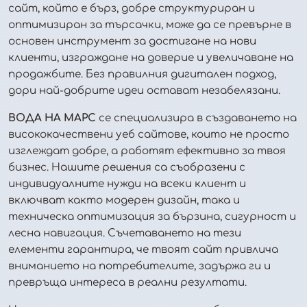
сайт, който е бърз, добре структуриран и
оптимизиран за търсачки, може да се превърне в
основен инструмент за достигане на нови
клиенти, изграждане на доверие и увеличаване на
продажбите. Без правилния дигитален подход,
дори най-добрите идеи остават незабелязани.
ВОДА НА МАРС
се специализира в създаването на
висококачествени уеб сайтове, които не просто
изглеждат добре, а работят ефективно за твоя
бизнес. Нашите решения са съобразени с
индивидуалните нужди на всеки клиент и
включват както модерен дизайн, така и
техническа оптимизация за бързина, сигурност и
лесна навигация. Съчетаването на тези
елементи гарантира, че твоят сайт привлича
вниманието на потребителите, задържа ги и
превръща интереса в реални резултати.