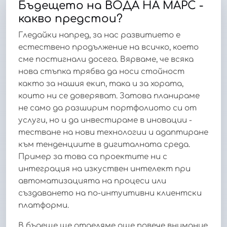
Бъдещето на ВОДА НА МАРС -
какво предстои?
Гледайки напред, за нас развитието е
естествено продължение на всичко, което
сме постигнали досега. Вярваме, че всяка
нова стъпка трябва да носи стойност
както за нашия екип, така и за хората,
които ни се доверяват. Затова планираме
не само да разширим портфолиото си от
услуги, но и да инвестираме в иновации -
тестване на нови технологии и адаптиране
към тенденциите в дигиталната среда.
Пример за това са проектите ни с
интеграция на изкуствен интелект при
автоматизацията на процеси или
създаването на по-интуитивни клиентски
платформи.
В бъдеще ще отделяме още повече внимание