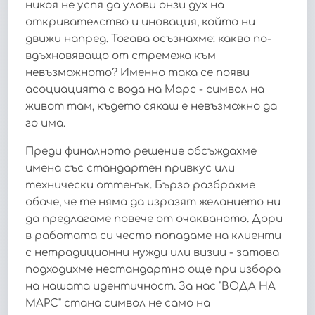
никоя не успя да улови онзи дух на
откривателство и иновация, който ни
движи напред. Тогава осъзнахме: какво по-
вдъхновяващо от стремежа към
невъзможното? Именно така се появи
асоциацията с вода на Марс - символ на
живот там, където сякаш е невъзможно да
го има.
Преди финалното решение обсъждахме
имена със стандартен привкус или
технически оттенък. Бързо разбрахме
обаче, че те няма да изразят желанието ни
да предлагаме повече от очакваното. Дори
в работата си често попадаме на клиенти
с нетрадиционни нужди или визии - затова
подходихме нестандартно още при избора
на нашата идентичност. За нас "ВОДА НА
МАРС" стана символ не само на