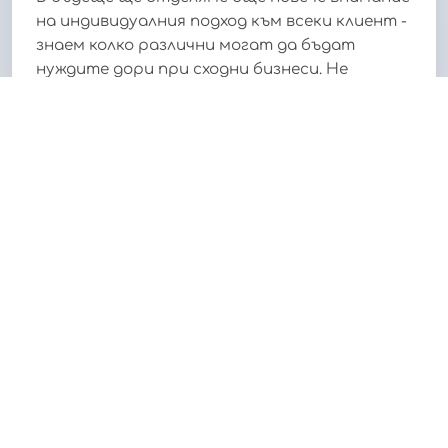
на индивидуалния подход към всеки клиент -
знаем колко различни могат да бъдат
нуждите дори при сходни бизнеси. Не
спираме да се учим от обратната връзка
след всеки завършен проект и използваме
наученото като отправна точка за
надграждане. Предстои ни участие в
международни инициативи и обучения,
където черпим опит от световните лидери
в областта на уеб разработката и онлайн
търговията. Така обогатяваме
експертизата си и можем уверено да
предложим актуални решения.
Независимо пред какви предизвикателства
се изправяме занапред, оставаме верни на
принципа си винаги да търсим "живот" там,
където другите виждат само ограничения.
Продължаваме с ентусиазъм мисията си - не