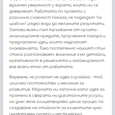
вдъхнем увереност у хората, които ни се
доверяват. Работата по проекти с
различна сложност показа, че подходът "по
шаблон" рядко води до желаните резултати.
Затова всеки път тръгвахме от нулата -
анализирахме нуждите, проучвахме пазара и
предлагахме идеи, които надскачат
очакванията. Така постепенно нашият стил
стана разпознаваем: внимание към детайла,
креативност в решенията и ангажираност
във всеки етап от работата.
Вярваме, че успехът не идва случайно - той
изисква постоянство и желание за
развитие. Марката ни започна като идея за
промяна в сферата на дигиталните услуги,
но днес вече олицетворява целия процес по
създаване на стойност за клиентите чрез
иновативен подход и нестихващо