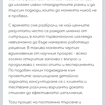
да излезем извън стандартните рамки и да
търсим подходи, които до момента никой не
е пробвал.
С времето сме разбрали, че най-ценните
резултати често се раждат именно от
ситуации, в които първоначално изглежда
невъзможно да бъде намерено работещо
решение. В такива моменти черпим
вдъхновение от научния прогрес - всяко
голямо откритие започва с въпрос и
продължава с много опити и експерименти.
По подобен начин подхождаме към
проектите: анализираме детайлно
задачата, консултираме се с клиента и
тестваме различни варианти докато
стигнем до ефективното изпълнение.
Този процес на постоянно търсене и