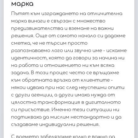
марка
Пътят към изграждането на отличителна
марка винаги е свързан с множество
предизвикателства и вземане на важни
решения. Още от самото начало си дадохме
сметка, че не търсим просто
разпознаваемо лого или звучно име - искахме
идентичност, която да говори за начина ни
на работа и отношението ни към всяка
задача. В този процес често се връщахме
към обратната връзка от клиентите -
някои идваха при нас след неуспешни опити
с други агенции, а други имаха нужда от
цялостна трансформация в дигиталното
си присъствие. Именно тези ситуации ни
подтикваха да мислим нестандартно и да
създаваме индивидуални решения.
С времето забелязахме колко е важно да