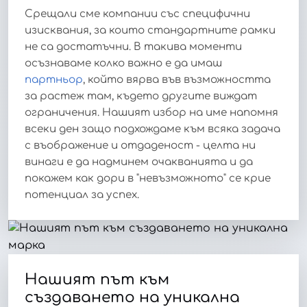
Срещали сме компании със специфични
изисквания, за които стандартните рамки
не са достатъчни. В такива моменти
осъзнаваме колко важно е да имаш
партньор
, който вярва във възможността
за растеж там, където другите виждат
ограничения. Нашият избор на име напомня
всеки ден защо подхождаме към всяка задача
с въображение и отдаденост - целта ни
винаги е да надминем очакванията и да
покажем как дори в "невъзможното" се крие
потенциал за успех.
Нашият път към
създаването на уникална