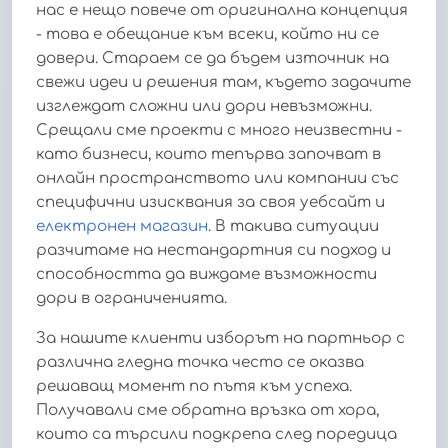
нас е нещо повече от оригинална концепция
- това е обещание към всеки, който ни се
довери. Стараем се да бъдем източник на
свежи идеи и решения там, където задачите
изглеждат сложни или дори невъзможни.
Срещали сме проекти с много неизвестни -
като бизнеси, които тепърва започват в
онлайн пространството или компании със
специфични изисквания за своя уебсайт и
електронен магазин
. В такива ситуации
разчитаме на нестандартния си подход и
способността да виждаме възможности
дори в ограниченията.
За нашите клиенти изборът на партньор с
различна гледна точка често се оказва
решаващ момент по пътя към успеха.
Получавали сме обратна връзка от хора,
които са търсили подкрепа след поредица