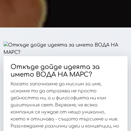
Откъде дойде идеята за
името ВОДА НА МАРС?
Когато започнахме да мислим за име,
искахме то да отразява не просто
дейността ни, а и философията ни към
дигиталния свят. Вярваме, че всяка
компания се нуждае от нещо уникално,
което я отличава - същото търсихме и ние.
Разглеждахме различни идеи и концепции, но