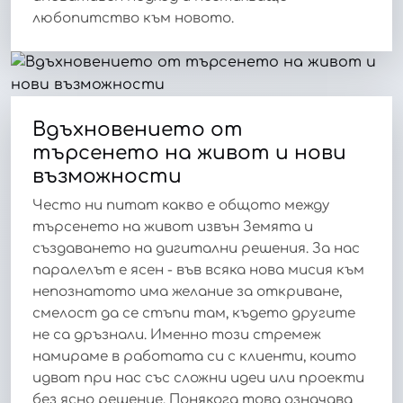
любопитство към новото.
Вдъхновението от
търсенето на живот и нови
възможности
Често ни питат какво е общото между
търсенето на живот извън Земята и
създаването на дигитални решения. За нас
паралелът е ясен - във всяка нова мисия към
непознатото има желание за откриване,
смелост да се стъпи там, където другите
не са дръзнали. Именно този стремеж
намираме в работата си с клиенти, които
идват при нас със сложни идеи или проекти
без ясно решение. Понякога това означава