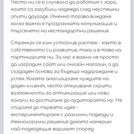
Често ни се е случвало да работим с хора,
които са загубили надежда след неуспешни
опити другаде. Именно тогава виждаме
колко важна е прозрачната комуникация и
търсенето на нестандартни решения.
Стремим се към устойчив растеж - както в
собственото си развитие, така и в това на
партньорите ни. За нас е важно не просто
да изградим сайт или онлайн магазин, а да
създадем основа за бъдещо надграждане и
успех. Когато анализираме нуждите на
даден клиент, често откриваме скрити
възможности за оптимизация или нови
канали за достигане до аудиторията му. Не
спираме до първата идея -
експериментираме с различни подходи и
технологични решения докато намерим
най-подходящия вариант според