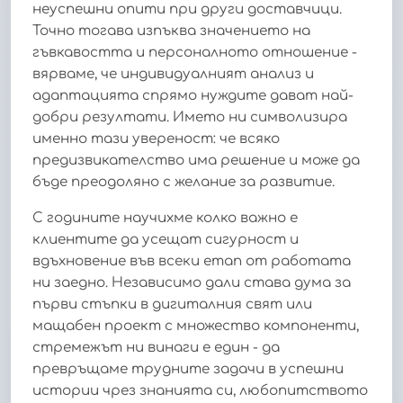
неуспешни опити при други доставчици.
Точно тогава изпъква значението на
гъвкавостта и персоналното отношение -
вярваме, че индивидуалният анализ и
адаптацията спрямо нуждите дават най-
добри резултати. Името ни символизира
именно тази увереност: че всяко
предизвикателство има решение и може да
бъде преодоляно с желание за развитие.
С годините научихме колко важно е
клиентите да усещат сигурност и
вдъхновение във всеки етап от работата
ни заедно. Независимо дали става дума за
първи стъпки в дигиталния свят или
мащабен проект с множество компоненти,
стремежът ни винаги е един - да
превръщаме трудните задачи в успешни
истории чрез знанията си, любопитството