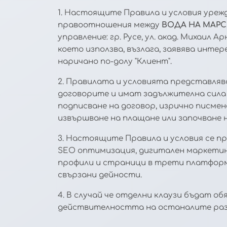
1. Настоящите Правила и условия уреж
правоотношения между
ВОДА НА МАРС
управление: гр. Русе, ул. акад. Михаил А
което използва, възлага, заявява интер
наричано по-долу "Клиент".
2. Правилата и условията представлява
договорите и имат задължителна сила
подписване на договор, изрично писме
извършване на плащане или започване н
3. Настоящите Правила и условия се пр
SEO оптимизация, дигитален маркетинг
профили и страници в трети платформи
свързани дейности.
4. В случай че отделни клаузи бъдат о
действителността на останалите разп