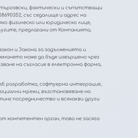
, търговски, фактически и съпътстващи
8690352, със седалище и адрес на
всяко физическо или юридическо лице,
услугите, предлагани от Компанията,
закон и Закона за задълженията и
емането може да бъде извършено чрез
зване на съгласие в електронна форма,
 уеб разработка, софтуерна интеграция,
социални мрежи, възстановяване на
тинг посредничество и всякакви други
от компетентен орган, това не засяга