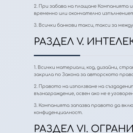
2. При забава на плащане Компанията и
временно или окончателно изпълнениет
3. Всички банкови такси, такси за межд
РАЗДЕЛ V. ИНТЕЛ
1. Всички материали, код, дизайни, ст
закрила по Закона за авторското право
2. Правото на използване на създаден
възнаграждение, освен ако не е уговорен
3. Компанията запазва правото да вкл
конфиденциалност.
РАЗДЕЛ VI. ОГРА