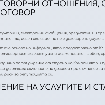
ДОГОВОРНИ ОТНОШЕНИЯ, 
ДОГОВОР
онсултации, електронни съобщения, предложения и с
панията, освен ако изрично не е договорено друго в
т въз основа на информацията, предоставена от Кли
отговорност за евентуални разминавания в обем, ср
д изрично потвърждение от страна на Компанията и 
во да откаже сключване на договор при съмнение за 
ли риск за репутацията си.
ЛНЕНИЕ НА УСЛУГИТЕ И С