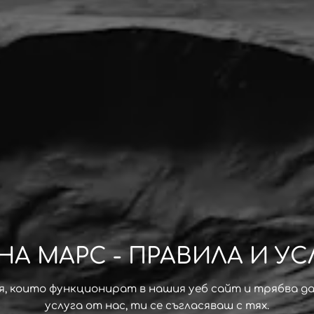
НА МАРС - ПРАВИЛА И У
я, които функционират в нашия уеб сайт и трябва д
услуга от нас, ти се съгласяваш с тях.