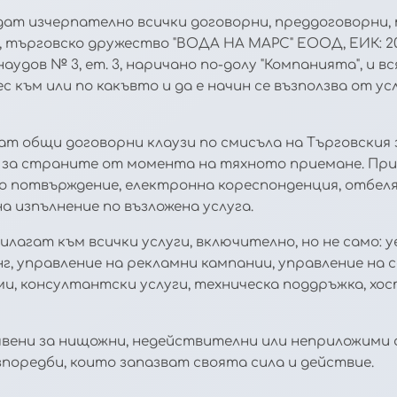
дат изчерпателно всички договорни, преддоговорни
, търговско дружество "ВОДА НА МАРС" ЕООД, ЕИК: 20
рнаудов № 3, ет. 3, наричано по-долу "Компанията", и 
ес към или по какъвто и да е начин се възползва от 
т общи договорни клаузи по смисъла на Търговския 
 за страните от момента на тяхното приемане. При
но потвърждение, електронна кореспонденция, отбеля
а изпълнение по възложена услуга.
илагат към всички услуги, включително, но не само:
, управление на рекламни кампании, управление на 
, консултантски услуги, техническа поддръжка, хос
бявени за нищожни, недействителни или неприложими 
оредби, които запазват своята сила и действие.