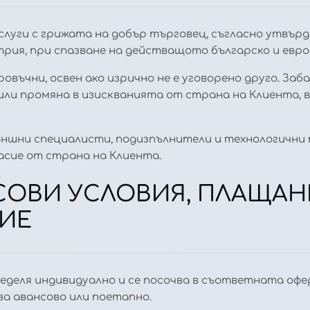
услуги с грижата на добър търговец, съгласно утвъ
рия, при спазване на действащото българско и евро
ровъчни, освен ако изрично не е уговорено друго. За
или промяна в изискванията от страна на Клиента, 
външни специалисти, подизпълнители и технологични 
асие от страна на Клиента.
НСОВИ УСЛОВИЯ, ПЛАЩА
ИЕ
ределя индивидуално и се посочва в съответната офер
ва авансово или поетапно.