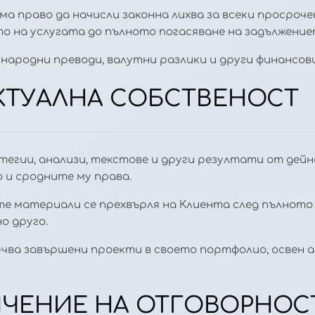
ма право да начисли законна лихва за всеки просроче
о на услугата до пълното погасяване на задължение
ународни преводи, валутни разлики и други финансови
ЕКТУАЛНА СОБСТВЕНОСТ
ратегии, анализи, текстове и други резултати от де
 и сродните му права.
ите материали се прехвърля на Клиента след пълнот
о друго.
ючва завършени проекти в своето портфолио, освен а
НИЧЕНИЕ НА ОТГОВОРНОС