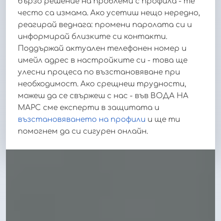
бързо решение на проблеми с профила - те
често са измама. Ако усетиш нещо нередно,
реагирай веднага: промени паролата си и
информирай близките си контакти.
Поддържай актуален телефонен номер и
имейл адрес в настройките си - това ще
улесни процеса по възстановяване при
необходимост. Ако срещнеш трудности,
можеш да се свържеш с нас - във ВОДА НА
МАРС сме експерти в защитата и
възстановяването на профили
и ще ти
помогнем да си сигурен онлайн.