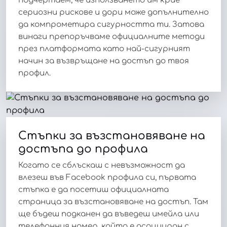
подчертаем, че използването им крие
сериозни рискове и дори може допълнително
да компрометира сигурността ти. Затова
винаги препоръчваме официалните методи
през платформата като най-сигурният
начин за възвръщане на достъп до твоя
профил.
Стъпки за възстановяване на
достъпа до профила
Когато се сблъскаш с невъзможност да
влезеш във Facebook профила си, първата
стъпка е да посетиш официалната
страница за възстановяване на достъп. Там
ще бъдеш подканен да въведеш имейла или
телефонния номер, който е асоцииран с