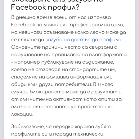
Facebook профил?
В днешно време всеки от нас използва
Facebook за лични или професионални цели,
но невинаги осъзнаваме колко лесно може да
се стигне до
загуба на достъп до профила
.
Основните причини често са свързани с
нарушаване на правилата на платформата
- например публикуване на съдържание,
което не отговаря на стандартите им,
споделяне на фалшива информация или
обиди към други потребители. В много
случаи блокирането може да е резултат и
от съмнителна активност като опити за
влизане от непознати устройства или
локации.
Забелязваме, че нерядко хората губят
профилите си и поради технически