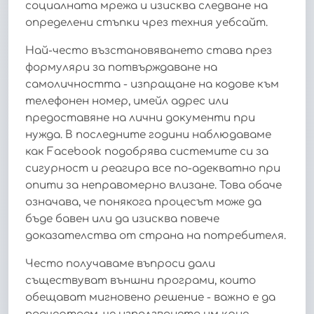
социалната мрежа и изисква следване на
определени стъпки чрез техния уебсайт.
Най-често възстановяването става през
формуляри за потвърждаване на
самоличността - изпращане на кодове към
телефонен номер, имейл адрес или
предоставяне на лични документи при
нужда. В последните години наблюдаваме
как Facebook подобрява системите си за
сигурност и реагира все по-адекватно при
опити за неправомерно влизане. Това обаче
означава, че понякога процесът може да
бъде бавен или да изисква повече
доказателства от страна на потребителя.
Често получаваме въпроси дали
съществуват външни програми, които
обещават мигновено решение - важно е да