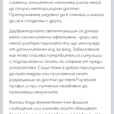
символи, значително намалява риска някой
да получи неоторизиран достъп.
Препоръчваме редовно да я сменяш и никога
да не я споделяш с други.
Двуфакторната автентикация се доказа
като изключително ефективна - дори ако
някой разбере паролата ти, ще има нужда
от допълнителен код за вход. Забелязваме
как това спасява потребители в ситуации
с подозрителни опити за логване от чужди
устройства. Също така е добре периодично
да преглеждаш кои приложения имат
разрешение за достъп до твоя Facebook
профил и при съмнение незабавно да
премахваш ненужните.
Винаги бъди внимателен към фишинг
съобщения или линкове, които обещават