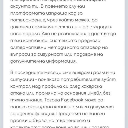
акаунта ти. В повечето случаи
платформата изпраща код за
потвърждение, чрез който можеш да
докажеш самоличността си и да създадеш
нова парола. Ако не разполагаш с достъп до
тези контакти, системата предлага
алтернативни методи като отговор на
въпроси за сигурност или подаване на
допълнителна информация.
В последните месеци сме виждали различни
ситуации - понякога потребителите губят
контрол над профила си след хакерска
атака или промяна на основния имейл без
тяхно знание. Тогава Facebook може да
поиска сканирано копие на личен документ
за идентификация. Процесът не винаги
протича бързо, но търпението и
коректното попълване на всички полета