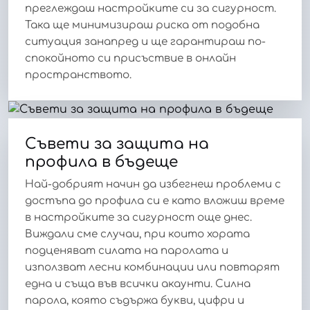
преглеждаш настройките си за сигурност.
Така ще минимизираш риска от подобна
ситуация занапред и ще гарантираш по-
спокойното си присъствие в онлайн
пространството.
Съвети за защита на
профила в бъдеще
Най-добрият начин да избегнеш проблеми с
достъпа до профила си е като вложиш време
в настройките за сигурност още днес.
Виждали сме случаи, при които хората
подценяват силата на паролата и
използват лесни комбинации или повтарят
една и съща във всички акаунти. Силна
парола, която съдържа букви, цифри и