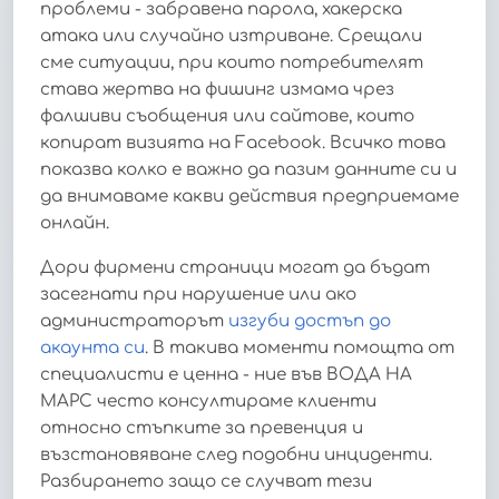
проблеми - забравена парола, хакерска
атака или случайно изтриване. Срещали
сме ситуации, при които потребителят
става жертва на фишинг измама чрез
фалшиви съобщения или сайтове, които
копират визията на Facebook. Всичко това
показва колко е важно да пазим данните си и
да внимаваме какви действия предприемаме
онлайн.
Дори фирмени страници могат да бъдат
засегнати при нарушение или ако
администраторът
изгуби достъп до
акаунта си
. В такива моменти помощта от
специалисти е ценна - ние във ВОДА НА
МАРС често консултираме клиенти
относно стъпките за превенция и
възстановяване след подобни инциденти.
Разбирането защо се случват тези