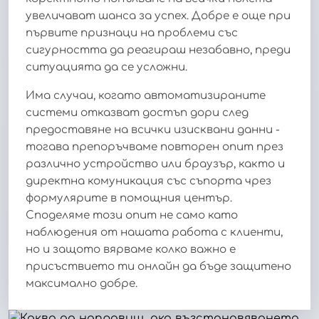
увеличават шанса за успех. Добре е още при
първите признаци на проблеми със
сигурността да реагираш незабавно, преди
ситуацията да се усложни.
Има случаи, когато автоматизираните
системи отказват достъп дори след
предоставяне на всички изисквани данни -
тогава препоръчваме повторен опит през
различно устройство или браузър, както и
директна комуникация със съпорта чрез
формулярите в помощния център.
Споделяме този опит не само като
наблюдения от нашата работа с клиенти,
но и защото вярваме колко важно е
присъствието ти онлайн да бъде защитено
максимално добре.