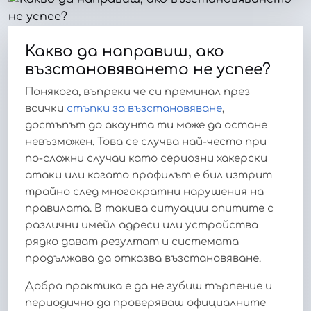
Какво да направиш, ако
възстановяването не успее?
Понякога, въпреки че си преминал през
всички
стъпки за възстановяване
,
достъпът до акаунта ти може да остане
невъзможен. Това се случва най-често при
по-сложни случаи като сериозни хакерски
атаки или когато профилът е бил изтрит
трайно след многократни нарушения на
правилата. В такива ситуации опитите с
различни имейл адреси или устройства
рядко дават резултат и системата
продължава да отказва възстановяване.
Добра практика е да не губиш търпение и
периодично да проверяваш официалните