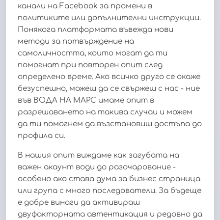
канали на Facebook за промени в
политиките или допълнителни инструкции.
Понякога платформата въвежда нови
методи за потвърждение на
самоличността, които могат да ти
помогнат при повторен опит след
определено време. Ако всичко друго се окаже
безуспешно, можеш да се свържеш с нас - ние
във ВОДА НА МАРС имаме опит в
разрешаването на такива случаи и можем
да ти помогнем да възстановиш достъпа до
профила си.
В нашия опит виждаме как загубата на
важен акаунт води до разочарование -
особено ако става дума за бизнес страница
или група с много последователи. За бъдеще
е добре винаги да активираш
двуфакторната автентикация и редовно да