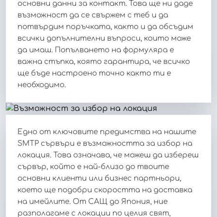
основни данни за контакт. Това ще ни даде
възможност да се свържем с теб и да
потвърдим поръчката, както и да обсъдим
всички допълнителни въпроси, които може
да имаш. Попълването на формуляра е
важна стъпка, която гарантира, че всичко
ще бъде настроено точно както ти е
необходимо.
Едно от ключовите предимства на нашите
SMTP сървъри е възможността за избор на
локация. Това означава, че можеш да избереш
сървър, който е най-близо до твоите
основни клиенти или бизнес партньори,
което ще подобри скоростта на доставка
на имейлите. От САЩ до Япония, ние
разполагаме с локации по целия свят,