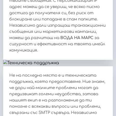
твоите съобщения. С персонализиран IP
адрес можеш да се увериш, че всяко писмо
достига до получателя си, без риск от
блокиране или попадане в спам папките.
Независимо дали изпращаш транзакционни
съобщения или маркетингови кампании,
можеш да разчиташ на
ВОДА НА МАРС
за
сигурност и ефективност на твоята имейл
комуникация.
Не на последно място е и техническата
поддръжка, която предоставяме. Ние знаем,
че дори най-малките проблеми могат да
предизвикат големи неудобства, затова
нашият екип е на разположение да ти
помогне с всякакви въпроси или проблеми,
свързани със SMTP сървъра. Независимо