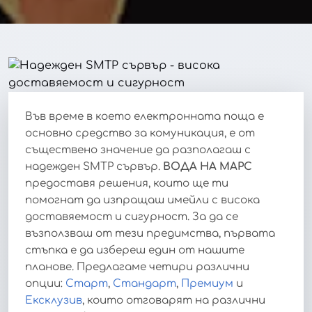
Във време в което електронната поща е
основно средство за комуникация, е от
съществено значение да разполагаш с
надежден SMTP сървър.
ВОДА НА МАРС
предоставя решения, които ще ти
помогнат да изпращаш имейли с висока
доставяемост и сигурност. За да се
възползваш от тези предимства, първата
стъпка е да избереш един от нашите
планове. Предлагаме четири различни
опции:
Старт
,
Стандарт
,
Премиум
и
Ексклузив
, които отговарят на различни