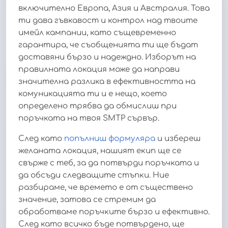
включително Европа, Азия и Австралия. Това
ти дава гъвкавост и контрол над твоите
имейл кампании, като същевременно
гарантира, че съобщенията ти ще бъдат
доставяни бързо и надеждно. Изборът на
правилната локация може да направи
значителна разлика в ефективността на
комуникацията ти и е нещо, което
определено трябва да обмислиш при
поръчката на твоя SMTP сървър.
След като
попълниш формуляра
и избереш
желаната локация, нашият екип ще се
свърже с теб, за да потвърди поръчката и
да обсъди следващите стъпки. Ние
разбираме, че времето е от съществено
значение, затова се стремим да
обработваме поръчките бързо и ефективно.
След като всичко бъде потвърдено, ще