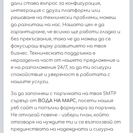
дали става въпрос за конфигурация,
интеграция с други платформи или
решаване на технически проблеми, можеш
да разчиташ на нас. Нашата цел е да
гарантираме, че всичко ще работи гладко и
без прекъсвания, така че да можеш да се
фокусираш върху развитието на твоя
бизнес. Техническата поддръжка е
неразделна част от нашето предложение и
е на разположение 24/7, за да ти осигури
спокойствие и увереност в работата с
нашите услуги.
За да започнеш с поръчката на твоя SMTP
сървър от
ВОДА НА МАРС
, посети нашия
уеб сайт и попълни формуляра за поръчка.
Не отлагай повече - избери план, който
отговаря на нуждите ти и се възползвай от
предимствата на надеждната и сигурна