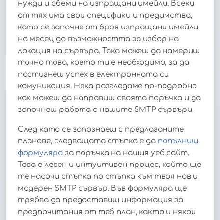
нужди и обеми на изпращани имейли. Всеки
от тях има свои специфики и предимства,
като се започне от броя изпращани имейли
на месец до възможността за избор на
локация на сървъра. Така можеш да намериш
точно това, което ти е необходимо, за да
постигнеш успех в електронната си
комуникация. Нека разгледаме по-подробно
как можеш да направиш своята поръчка и да
започнеш работа с нашите SMTP сървъри.
След като се запознаеш с предлаганите
планове, следващата стъпка е да
попълниш
формуляра
за поръчка на нашия уеб сайт.
Това е лесен и интуитивен процес, който ще
те насочи стъпка по стъпка към твоя нов и
модерен SMTP сървър. Във формуляра ще
трябва да предоставиш информация за
предпочитания от теб план, както и някои