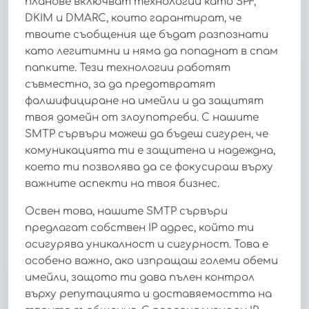
планове включват технологии като SPF,
DKIM и DMARC, които гарантират, че
твоите съобщения ще бъдат разпознати
като легитимни и няма да попаднат в спам
папките. Тези технологии работят
съвместно, за да предотвратят
фалшифициране на имейли и да защитят
твоя домейн от злоупотреби. С нашите
SMTP сървъри можеш да бъдеш сигурен, че
комуникацията ти е защитена и надеждна,
което ти позволява да се фокусираш върху
важните аспекти на твоя бизнес.
Освен това, нашите SMTP сървъри
предлагат собствен IP адрес, който ти
осигурява уникалност и сигурност. Това е
особено важно, ако изпращаш големи обеми
имейли, защото ти дава пълен контрол
върху репутацията и доставяемостта на