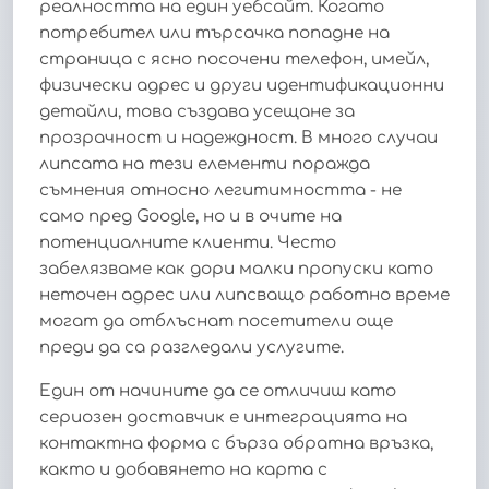
реалността на един уебсайт. Когато
потребител или търсачка попадне на
страница с ясно посочени телефон, имейл,
физически адрес и други идентификационни
детайли, това създава усещане за
прозрачност и надеждност. В много случаи
липсата на тези елементи поражда
съмнения относно легитимността - не
само пред Google, но и в очите на
потенциалните клиенти. Често
забелязваме как дори малки пропуски като
неточен адрес или липсващо работно време
могат да отблъснат посетители още
преди да са разгледали услугите.
Един от начините да се отличиш като
сериозен доставчик е интеграцията на
контактна форма с бърза обратна връзка,
както и добавянето на карта с