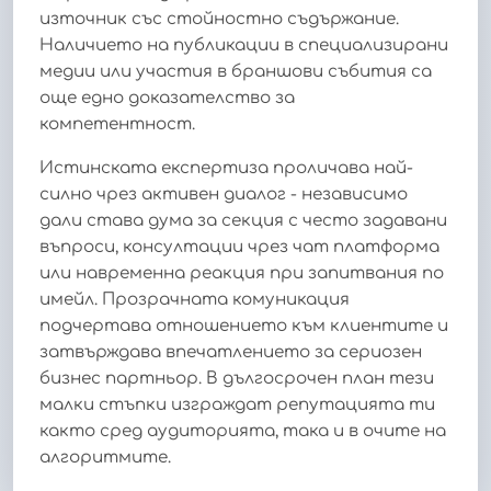
източник със стойностно съдържание.
Наличието на публикации в специализирани
медии или участия в браншови събития са
още едно доказателство за
компетентност.
Истинската експертиза проличава най-
силно чрез активен диалог - независимо
дали става дума за секция с често задавани
въпроси, консултации чрез чат платформа
или навременна реакция при запитвания по
имейл. Прозрачната комуникация
подчертава отношението към клиентите и
затвърждава впечатлението за сериозен
бизнес партньор. В дългосрочен план тези
малки стъпки изграждат репутацията ти
както сред аудиторията, така и в очите на
алгоритмите.