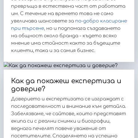
превръща в естествена част от работата
им. С течение на времето това не само
увеличава шансовете за
по-добро класиране
при търсене
, но и подпомага създаването
на общност около бранда - където всяко
мнение има стойност както за бъдещите
клиенти, така и за самия бизнес.
Как да покажеш експертиза и
доверие?
Доверието и експертизата се изграждат с
последователност и внимание към детайла.
Забелязваме, че сайтове, които представят
екипа си с реални снимки и биографии,
веднага печелят повече уважение от
посетителите. Споделянето на успешно