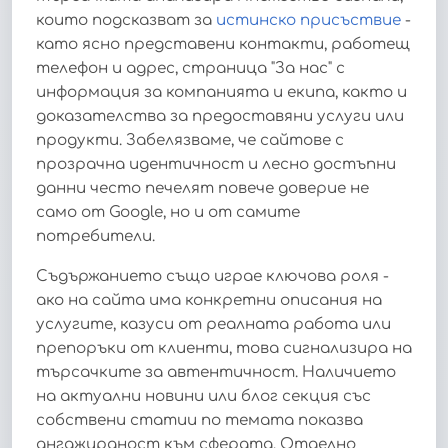
които подсказват за
истинско присъствие
-
като ясно представени контакти, работещ
телефон и адрес, страница "За нас" с
информация за компанията и екипа, както и
доказателства за предоставяни услуги или
продукти. Забелязваме, че сайтове с
прозрачна идентичност и лесно достъпни
данни често печелят повече доверие не
само от Google, но и от самите
потребители.
Съдържанието също играе ключова роля -
ако на сайта има конкретни описания на
услугите, казуси от реалната работа или
препоръки от клиенти, това сигнализира на
търсачките за автентичност. Наличието
на актуални новини или блог секция със
собствени статии по темата показва
ангажираност към сферата. Отделно