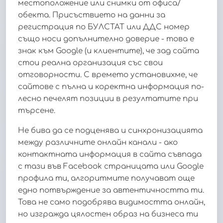
местоположение или снимки от офиса/
обекта. Присъствието на данни за
регистрация по БУЛСТАТ или ДДС номер
също носи допълнително доверие - това е
знак към Google (и клиентите), че зад сайта
стои реална организация със свои
отговорности. С времето установихме, че
сайтове с пълна и коректна информация по-
лесно печелят позиции в резултатите при
търсене.
Не бива да се подценява и синхронизацията
между различните онлайн канали - ако
контактната информация в сайта съвпада
с тази във Facebook страницата или Google
профила ти, алгоритмите получават още
едно потвърждение за автентичността ти.
Това не само подобрява видимостта онлайн,
но изгражда цялостен образ на бизнеса ти