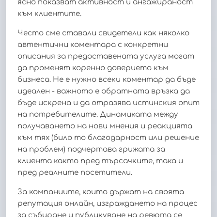
ясно показват активност и ангажираност
към клиентите.
Често сме ставали свидетели как няколко
автентични коментара с конкретни
описания за предоставената услуга могат
да променят коренно доверието към
бизнеса. Не е нужно всеки коментар да бъде
идеален - важното е обратната връзка да
бъде искрена и да отразява истинския опит
на потребителите. Динамиката между
получаването на нови мнения и реакцията
към тях (било то благодарност или решение
на проблем) подчертава грижата за
клиента както пред търсачките, така и
пред реалните посетители.
За компаниите, които държат на своята
репутация онлайн, изграждането на процес
за събиране и публикуване на ревюта се