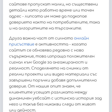
сайтове пропускат малки, но съществени
детайли като работно време или точен
адрес - липсата им може да подкопае
доверието както на потребителите, така
и на алгоритмите на търсачките.
Друга важна част от силното
онлайн
присъствие
е активността - когато
сайтът се обновява редовно с ново
съдържание, това изпраща положителен
сигнал към Google за ангажираност и
реалност. Споделянето на снимки от
реални проекти или видео материали със
завършени поръчки добавя допълнително
доверие. От нашия опит знаем, че
клиентите усещат разликата между
динамичен уебсайт с истинска история зад
него и такъв без никакви следи от живот
или дейност.