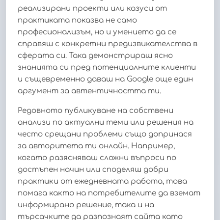
реализирани проекти или казуси от
практиката показва не само
професионализъм, но и умението да се
справяш с конкретни предизвикателства в
сферата си. Така демонстрираш ясно
знанията си пред потенциалните клиенти
и същевременно даваш на Google още един
аргумент за автентичността ти.
Редовното публикуване на собствени
анализи по актуални теми или решения на
често срещани проблеми също допринася
за авторитета ти онлайн. Например,
когато разясняваш сложни въпроси по
достъпен начин или споделяш добри
практики от ежедневната работа, това
помага както на потребителите да вземат
информирано решение, така и на
търсачките да разпознаят сайта като