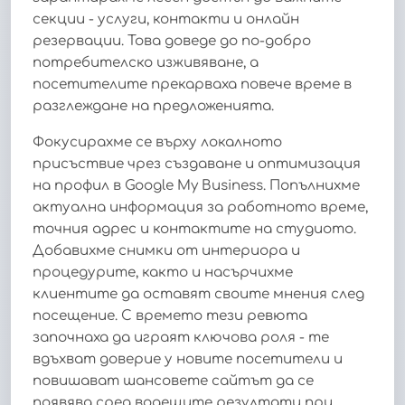
секции - услуги, контакти и онлайн
резервации. Това доведе до по-добро
потребителско изживяване, а
посетителите прекарваха повече време в
разглеждане на предложенията.
Фокусирахме се върху локалното
присъствие чрез създаване и оптимизация
на профил в Google My Business. Попълнихме
актуална информация за работното време,
точния адрес и контактите на студиото.
Добавихме снимки от интериора и
процедурите, както и насърчихме
клиентите да оставят своите мнения след
посещение. С времето тези ревюта
започнаха да играят ключова роля - те
вдъхват доверие у новите посетители и
повишават шансовете сайтът да се
появява сред водещите резултати при