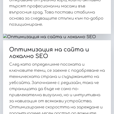
откриване от реални хора, които активно
търсят професионални масажи във
въпросния град. Това постави стабилна
основа за следващите стъпки към по-добро
позициониране.
Оптимизация на сайта и
локално SEO
След като определихме посоката и
ключовите теми, се заехме с подобряване на
техническата страна и съдържанието на
уебсайта. Започнахме с редизайн, така че
страницата да бъде не само по-
привлекателна визуално, но и интуитивна
за навигация от всякакви устройства.
Оптимизирахме скоростта на зареждане и
гарантирахме лесен достъп до важните