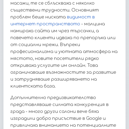
масажи, те се сблъскваха с няколко
съществени трудности. Основният
проблем беше ниската
видимост в
интернет пространството
- малцина
намираха сайта им чрез търсачки, а
повечето клиенти идваха по препоръка или
от социални мрежи. Въпреки
професионализма и уютната атмосфера на
мястото, новите посетители рядко
откриваха услугите им онлайн. Това
ограничаваше възможностите за развитие
и затрудняваше разширяването на
клиентската база.
Допълнително предизвикателство
представляваше силната конкуренция в
града - много други салони вече бяха
изградили добро присъствие в Google и
привличаха вниманието на потенциалните