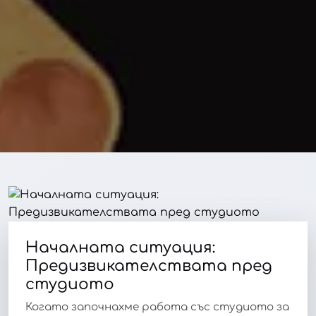
Началната ситуация:
Предизвикателствата пред
студиото
Когато започнахме работа със студиото за