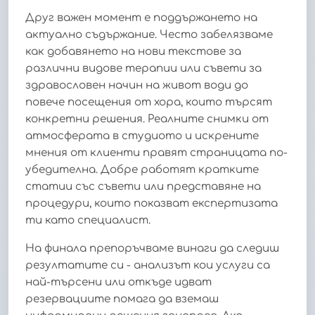
Друг важен момент е поддържането на
актуално съдържание. Често забелязваме
как добавянето на нови текстове за
различни видове терапии или съвети за
здравословен начин на живот води до
повече посещения от хора, които търсят
конкретни решения. Реалните снимки от
атмосферата в студиото и искрените
мнения от клиенти правят страницата по-
убедителна. Добре работят кратките
статии със съвети или представяне на
процедури, които показват експертизата
ти като специалист.
На финала препоръчваме винаги да следиш
резултатите си - анализът кои услуги са
най-търсени или откъде идват
резервациите помага да вземаш