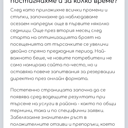
постигнахме и за колко време?
След като приложихме всички промени и
стъпки, започнахме да наблюдаваме
осезаем напредък още в първите няколко
седмици. Още през втория месец след
старта на оптимизацията броят на
посещенията от търсачките се увеличи
двойно спрямо предходния период. Най-
важното беше, че новите потребители не
само намираха сайта по-често, но и
оставяха повече запитвания за резервации
директно през онлайн формата.
Постепенно страницата започна да се
появява сред водещите резултати при
търсене на услуги в района - както по общи
термини, така и по специфични заявки.
Забелязахме значителен ръст в
положителните отзиви и препоръки, което