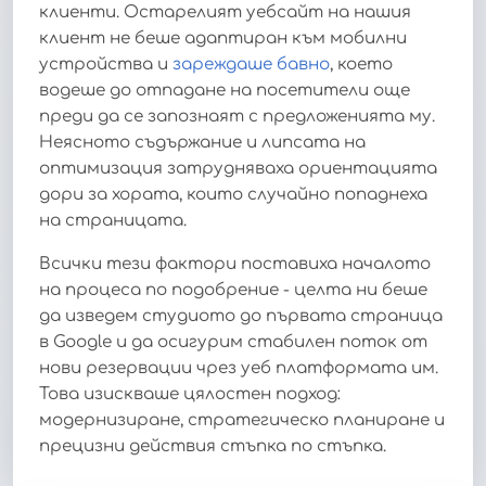
клиенти. Остарелият уебсайт на нашия
клиент не беше адаптиран към мобилни
устройства и
зареждаше бавно
, което
водеше до отпадане на посетители още
преди да се запознаят с предложенията му.
Неясното съдържание и липсата на
оптимизация затрудняваха ориентацията
дори за хората, които случайно попаднеха
на страницата.
Всички тези фактори поставиха началото
на процеса по подобрение - целта ни беше
да изведем студиото до първата страница
в Google и да осигурим стабилен поток от
нови резервации чрез уеб платформата им.
Това изискваше цялостен подход:
модернизиране, стратегическо планиране и
прецизни действия стъпка по стъпка.