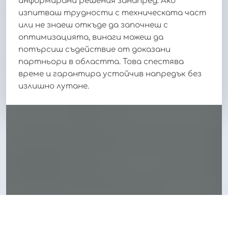
информирани решения занапред. Ако
изпитваш трудности с техническата част
или не знаеш откъде да започнеш с
оптимизацията, винаги можеш да
потърсиш съдействие от доказани
партньори в областта. Това спестява
време и гарантира устойчив напредък без
излишно лутане.