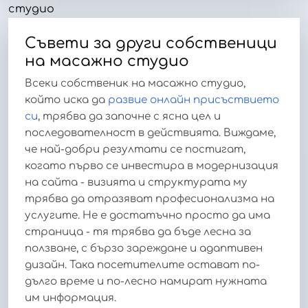
Съвети за други собственици
на масажно студио
Всеки собственик на масажно студио,
който иска да
развие онлайн присъствието
си
, трябва да започне с ясна цел и
последователност в действията. Виждаме,
че най-добри резултати се постигат,
когато първо се инвестира в модернизация
на сайта - визията и структурата му
трябва да отразяват професионализма на
услугите. Не е достатъчно просто да има
страница - тя трябва да бъде лесна за
ползване, с бързо зареждане и адаптивен
дизайн. Така посетителите остават по-
дълго време и по-лесно намират нужната
им информация.