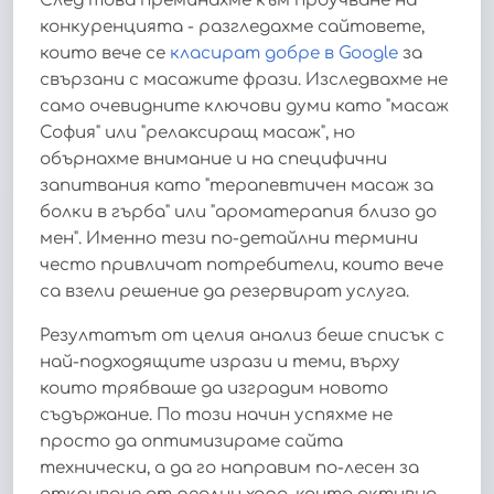
След това преминахме към проучване на
конкуренцията - разгледахме сайтовете,
които вече се
класират добре в Google
за
свързани с масажите фрази. Изследвахме не
само очевидните ключови думи като "масаж
София" или "релаксиращ масаж", но
обърнахме внимание и на специфични
запитвания като "терапевтичен масаж за
болки в гърба" или "ароматерапия близо до
мен". Именно тези по-детайлни термини
често привличат потребители, които вече
са взели решение да резервират услуга.
Резултатът от целия анализ беше списък с
най-подходящите изрази и теми, върху
които трябваше да изградим новото
съдържание. По този начин успяхме не
просто да оптимизираме сайта
технически, а да го направим по-лесен за