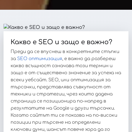
Какво е SEO и защо е важно?
Преди да се впуснеш в конкретните стъпки
за
SEO оптимизация
, е важно да разбереш
какво всъщност означава този термин и
защо е от съществено значение за успеха на
всеки уебсайт. SEO, или оптимизация за
търсачки, представлява съвкупност от
техники и стратегии, чрез които дадена
страница се позиционира по-напред в
резултатите на Google и други търсачки.
Когато сайтът ти се показва на по-високи
позиции при търсене на определени
ключови думи, шансът повече хора да го