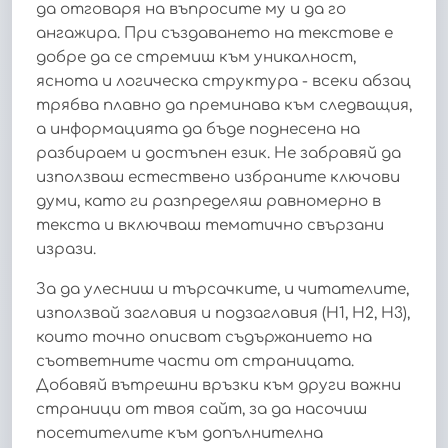
да отговаря на въпросите му и да го
ангажира. При създаването на текстове е
добре да се стремиш към уникалност,
яснота и логическа структура - всеки абзац
трябва плавно да преминава към следващия,
а информацията да бъде поднесена на
разбираем и достъпен език. Не забравяй да
използваш естествено избраните ключови
думи, като ги разпределяш равномерно в
текста и включваш тематично свързани
изрази.
За да улесниш и търсачките, и читателите,
използвай заглавия и подзаглавия (H1, H2, H3),
които точно описват съдържанието на
съответните части от страницата.
Добавяй вътрешни връзки към други важни
страници от твоя сайт, за да насочиш
посетителите към допълнителна