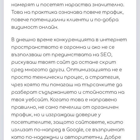
намерят и посетят нараства значително.
Това на практика означава повече трафик,
повече потенциални клиенти и по-добра
видимост онлайн.
В днешно време конкуренцията в интернет
пространството е огромна и ако не се
възползваш от предимствата на SEO,
рискуваш твоят сайт да остане скрит
сред многото други. Оптимизацията не е
просто технически процес, а стратегия,
чрез която ти помагаш на търсачките да
разберат съдържанието и стойността на
твоя уебсайт. Когато това е направено
правилно, не само печелиш от органичен
трафик, но и изграждаш доверие у
посетителите, защото сайтовете, които
излизат по-напред в Google, се възприемат
като по-надеждни и авторитетни. Добре