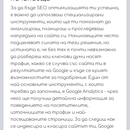
За да бъде SEO оптимизацията ти успешна,
е важно да използваш специализирани
инструменти, които ще ти помогнат да
анализираш, планираш и проследяваш
напредъка на сайта си. Начинаещите често
подценяват силата на тези решения, но
истината е, че без тях е почти невъзможно
да разбереш кои ключови думи носят
трафик, какво се случва със сайта ти в
резултатите на Google и къде се крият
възможностите за подобрение. Един от
най-основните инструменти, с които
трябва да започнеш, е Google Analytics - чрез
него ще получиш детайлна информация за
поведението на посетителите,
източниците на трафик и най-
посещаваните страници. За да следиш как
се индексира и класира сайтът ти, Google