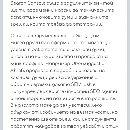
Search Console също е задължителен - той
ще ти даде ценни насоки за техническите
аспекти, ключовите думи и възможните
грешки, които трябва да отстраниш.
Освен инструментите на Google, има и
много други платформи, които могат да
улеснят работата ти с ключови думи,
анализ на конкуренцията и проверка на
линк профила. Например Ubersuggest и
Ahrefs предлагат подробни анализи на
ключови думи, идеи за съдържание и
обратни връзки, докато SEMrush е
популярен със своите цялостни SEO одити
и мониторинг на позициите в търсачките.
В началото може да се чувстваш леко
объркан от изобилието на възможности, но
постепенно ще откриеш кои инструменти
работят най-добре за твоя уебсайт и стил