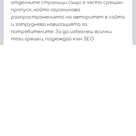
отделните страници също е често срещан
пропуск, който ограничава
разпространението на авторитет в сайта
и затруднява навигацията за
потребителите. За да избегнеш всички
тези грешки, подхождай към SEO
оптимизацията като към дългосрочен
процес - анализирай, експериментирай и
винаги се учи от обратната връзка и от
собствените си резултати. Така ще
изградиш стабилна основа за успеха на
твоя уебсайт.