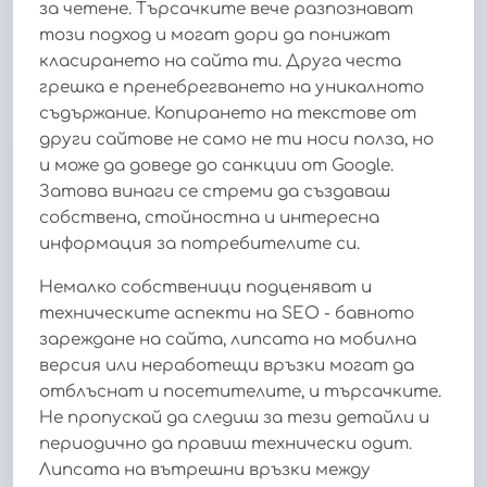
за четене. Търсачките вече разпознават
този подход и могат дори да понижат
класирането на сайта ти. Друга честа
грешка е пренебрегването на уникалното
съдържание. Копирането на текстове от
други сайтове не само не ти носи полза, но
и може да доведе до санкции от Google.
Затова винаги се стреми да създаваш
собствена, стойностна и интересна
информация за потребителите си.
Немалко собственици подценяват и
техническите аспекти на SEO - бавното
зареждане на сайта, липсата на мобилна
версия или неработещи връзки могат да
отблъснат и посетителите, и търсачките.
Не пропускай да следиш за тези детайли и
периодично да правиш технически одит.
Липсата на вътрешни връзки между