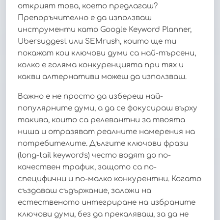
открият това, което предлагаш?
Препоръчително е да използваш
инструменти като Google Keyword Planner,
Ubersuggest или SEMrush, които ще ти
покажат кои ключови думи са най-търсени,
колко е голяма конкуренцията при тях и
какви алтернативи можеш да използваш.
Важно е не просто да избереш най-
популярните думи, а да се фокусираш върху
такива, които са релевантни за твоята
ниша и отразяват реалните намерения на
потребителите. Дългите ключови фрази
(long-tail keywords) често водят до по-
качествен трафик, защото са по-
специфични и по-малко конкурентни. Когато
създаваш съдържание, заложи на
естественото интегриране на избраните
ключови думи, без да прекаляваш, за да не