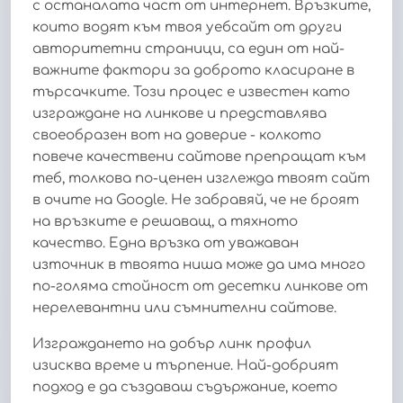
с останалата част от интернет. Връзките,
които водят към твоя уебсайт от други
авторитетни страници, са един от най-
важните фактори за доброто класиране в
търсачките. Този процес е известен като
изграждане на линкове и представлява
своеобразен вот на доверие - колкото
повече качествени сайтове препращат към
теб, толкова по-ценен изглежда твоят сайт
в очите на Google. Не забравяй, че не броят
на връзките е решаващ, а тяхното
качество. Една връзка от уважаван
източник в твоята ниша може да има много
по-голяма стойност от десетки линкове от
нерелевантни или съмнителни сайтове.
Изграждането на добър линк профил
изисква време и търпение. Най-добрият
подход е да създаваш съдържание, което