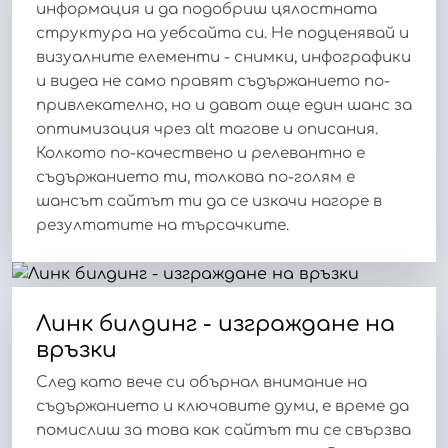
информация и да подобриш цялостната
структура на уебсайта си. Не подценявай и
визуалните елементи - снимки, инфографики
и видеа не само правят съдържанието по-
привлекателно, но и дават още един шанс за
оптимизация чрез alt тагове и описания.
Колкото по-качествено и релевантно е
съдържанието ти, толкова по-голям е
шансът сайтът ти да се изкачи нагоре в
резултатите на търсачките.
Линк билдинг - изграждане на
връзки
След като вече си обърнал внимание на
съдържанието и ключовите думи, е време да
помислиш за това как сайтът ти се свързва