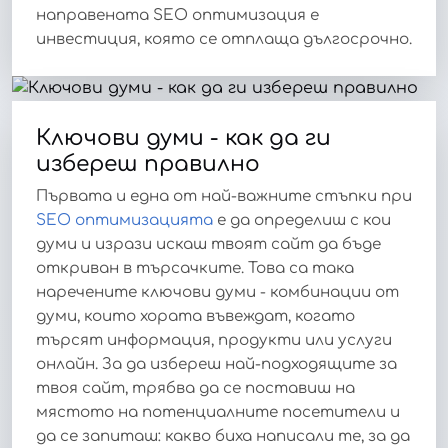
направената SEO оптимизация е
инвестиция, която се отплаща дългосрочно.
Ключови думи - как да ги
избереш правилно
Първата и една от най-важните стъпки при
SEO оптимизацията
е да определиш с кои
думи и изрази искаш твоят сайт да бъде
откриван в търсачките. Това са така
наречените ключови думи - комбинации от
думи, които хората въвеждат, когато
търсят информация, продукти или услуги
онлайн. За да избереш най-подходящите за
твоя сайт, трябва да се поставиш на
мястото на потенциалните посетители и
да се запиташ: какво биха написали те, за да