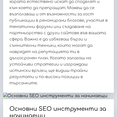
хората естествено искат да споделят и
към което да препращат. Можеш да се
възползваш и от възможности за гост
публикации в реномирани блогове, участия в
тематични форуми или създаване на
партньорства с други сайтове във вашата
сфера. Важно е да избягваш бързи и
съмнителни техники, които могат да
навредят на репутацията ти в
дългосрочен план. Когато залагаш на
устойчиви стратегии и изграждаш
истински връзки, ще видиш трайни
резултати и по-високи позиции в
търсачките.
Основни SEO инструменти за
начинаещи