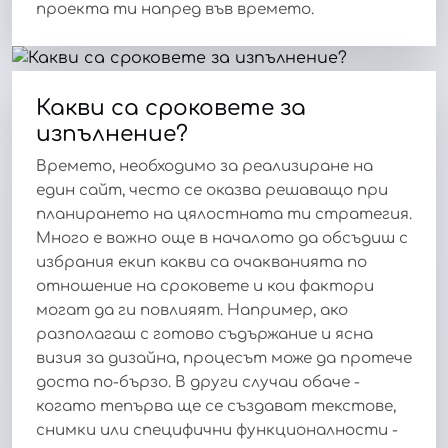
проекта ти напред във времето.
Какви са сроковете за
изпълнение?
Времето, необходимо за реализиране на
един сайт, често се оказва решаващо при
планирането на цялостната ти стратегия.
Много е важно още в началото да обсъдиш с
избрания екип какви са очакванията по
отношение на сроковете и кои фактори
могат да ги повлияят. Например, ако
разполагаш с готово съдържание и ясна
визия за дизайна, процесът може да протече
доста по-бързо. В други случаи обаче -
когато тепърва ще се създават текстове,
снимки или специфични функционалности -