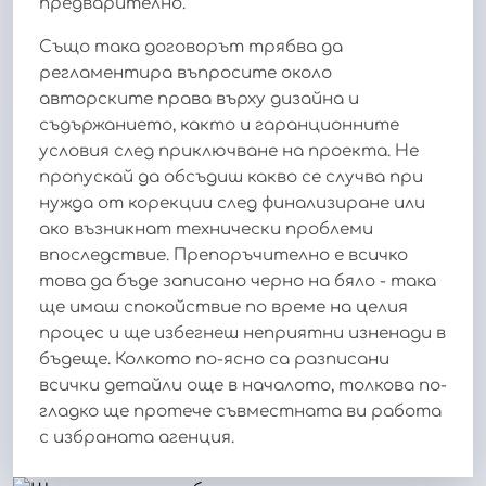
предварително.
Също така договорът трябва да
регламентира въпросите около
авторските права върху дизайна и
съдържанието, както и гаранционните
условия след приключване на проекта. Не
пропускай да обсъдиш какво се случва при
нужда от корекции след финализиране или
ако възникнат технически проблеми
впоследствие. Препоръчително е всичко
това да бъде записано черно на бяло - така
ще имаш спокойствие по време на целия
процес и ще избегнеш неприятни изненади в
бъдеще. Колкото по-ясно са разписани
всички детайли още в началото, толкова по-
гладко ще протече съвместната ви работа
с избраната агенция.