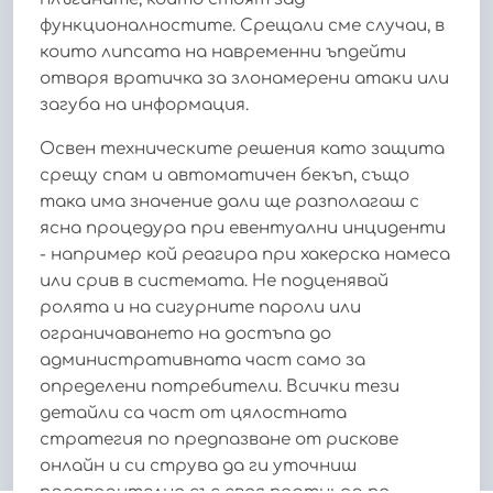
функционалностите. Срещали сме случаи, в
които липсата на навременни ъпдейти
отваря вратичка за злонамерени атаки или
загуба на информация.
Освен техническите решения като защита
срещу спам и автоматичен бекъп, също
така има значение дали ще разполагаш с
ясна процедура при евентуални инциденти
- например кой реагира при хакерска намеса
или срив в системата. Не подценявай
ролята и на сигурните пароли или
ограничаването на достъпа до
административната част само за
определени потребители. Всички тези
детайли са част от цялостната
стратегия по предпазване от рискове
онлайн и си струва да ги уточниш
предварително със своя партньор по