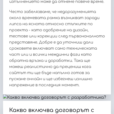
изпълнението може да отнеме повече време.
Често забелязваме, че недоразуменията
около времевата рамка възникват заради
липса на яснота относно стъпките по
проекта - като одобрение на дизайн,
тестове или корекции след първоначалното
представяне. Добре е да уточниш дали
сроковете включват само техническата
част или и всички междинни фази като
обратна връзка и доработки. Така ще
можеш реалистично да прецениш кога
сайтът ти ще бъде напълно готов за
пускане онлайн и ще избегнеш излишно
напрежение в последния момент.
Какво включва договорът с