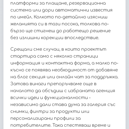
платформи за плащане, резервационна
система или дори автоматични известия
по имейл. Колкото по-детайлно изясниш
желанията си в тази посока, толкова по-
бързо ще стигнеш до работещо решение
без излишни корекции впоследствие.
Срещали сме случаи, в които проектът
стартира само с няколко страници
информация и контактна форма, а малко по-
късно се появява необходимост от добавяне
на блог секция или онлайн чат за поддръжка.
Затова винаги препоръчваме още в
началото да обсъдиш с избраната агенция
всички идеи и функционалности -
независимо дали става дума за галерия със
снимки, филтри за продукти или
персонализирани профили за
потребителите. Така спестяваш време и