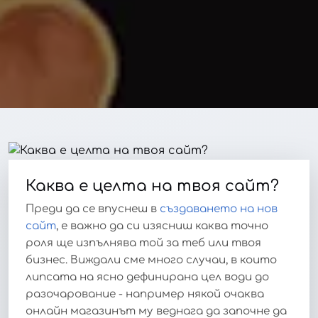
Каква е целта на твоя сайт?
Преди да се впуснеш в
създаването на нов
сайт
, е важно да си изясниш каква точно
роля ще изпълнява той за теб или твоя
бизнес. Виждали сме много случаи, в които
липсата на ясно дефинирана цел води до
разочарование - например някой очаква
онлайн магазинът му веднага да започне да