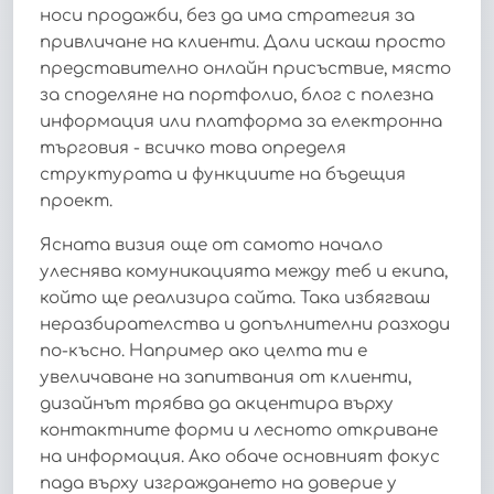
носи продажби, без да има стратегия за
привличане на клиенти. Дали искаш просто
представително онлайн присъствие, място
за споделяне на портфолио, блог с полезна
информация или платформа за електронна
търговия - всичко това определя
структурата и функциите на бъдещия
проект.
Ясната визия още от самото начало
улеснява комуникацията между теб и екипа,
който ще реализира сайта. Така избягваш
неразбирателства и допълнителни разходи
по-късно. Например ако целта ти е
увеличаване на запитвания от клиенти,
дизайнът трябва да акцентира върху
контактните форми и лесното откриване
на информация. Ако обаче основният фокус
пада върху изграждането на доверие у