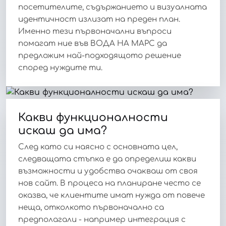
посетителите, съдържанието и визуалната
идентичност излизат на преден план.
Именно тези първоначални въпроси
помагат ние във ВОДА НА МАРС да
предложим най-подходящото решение
според нуждите ти.
Какви функционалности
искаш да има?
След като си наясно с основната цел,
следващата стъпка е да определиш какви
възможности и удобства очакваш от своя
нов сайт. В процеса на планиране често се
оказва, че клиентите имат нужда от повече
неща, отколкото първоначално са
предполагали - например интеграция с