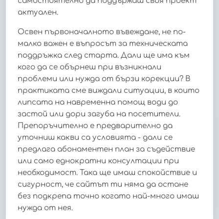
самостоятелно да поддържаш своя проект
актуален.
Освен първоначалното въвеждане, не по-
малко важен е въпросът за техническата
поддръжка след старта. Дали ще има към
кого да се обърнеш при възникнали
проблеми или нужда от бързи корекции? В
практиката сме виждали ситуации, в които
липсата на навременна помощ води до
застой или дори загуба на посетители.
Препоръчително е предварително да
уточниш какви са условията - дали се
предлага абонаментен план за съдействие
или само еднократни консултации при
необходимост. Така ще имаш спокойствие и
сигурност, че сайтът ти няма да остане
без подкрепа точно когато най-много имаш
нужда от нея.