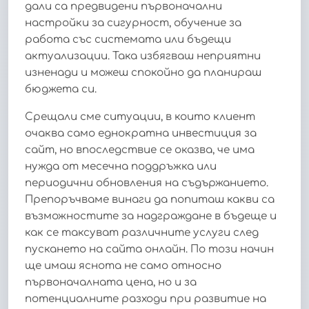
дали са предвидени първоначални
настройки за сигурност, обучение за
работа със системата или бъдещи
актуализации. Така избягваш неприятни
изненади и можеш спокойно да планираш
бюджета си.
Срещали сме ситуации, в които клиент
очаква само еднократна инвестиция за
сайт, но впоследствие се оказва, че има
нужда от месечна поддръжка или
периодични обновления на съдържанието.
Препоръчваме винаги да попиташ какви са
възможностите за надграждане в бъдеще и
как се таксуват различните услуги след
пускането на сайта онлайн. По този начин
ще имаш яснота не само относно
първоначалната цена, но и за
потенциалните разходи при развитие на