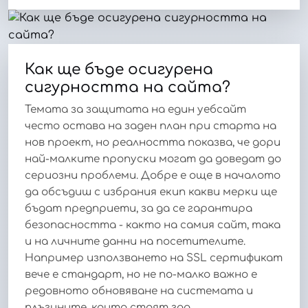
Как ще бъде осигурена
сигурността на сайта?
Темата за защитата на един уебсайт
често остава на заден план при старта на
нов проект, но реалността показва, че дори
най-малките пропуски могат да доведат до
сериозни проблеми. Добре е още в началото
да обсъдиш с избрания екип какви мерки ще
бъдат предприети, за да се гарантира
безопасността - както на самия сайт, така
и на личните данни на посетителите.
Например използването на SSL сертификат
вече е стандарт, но не по-малко важно е
редовното обновяване на системата и
плъгините, които стоят зад