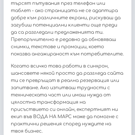
търсят пътувания през телефон или
таблет - ако страницата не се адаптира
добре към различните екрани, рискуваш да
загубиш потенциални клиенти още преди
да са разгледали предложенията ти.
Препоръчително е редовно да обновяваш
снимки, текстове и промоции, което
показва ангажираност към потребителите.
Когато всичко това работи в синхрон,
шансовете някой просто да разгледа сайта
ти се превръщат в реална резервация или
запитване. Ако изпитваш трудности с
техническата част или имаш нужда от
цялостна трансформация на
присъствието си онлайн, експертният ни
екип във ВОДА НА МАРС може да помогне с
практични решения според нуждите на
твоя бизнес.