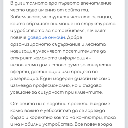
В дигиталната ера първото впечатление
често идва именно от сайта ти.
Забелязваме, че туристическите агенции,
които обръщат внимание на структурата
и удобството за потребителя, печелят
повече
доверие онлайн
. Добре
организираното съдържание и лесната
навигация улесняват посетителите да
открият желаната информация -
независимо дали става дума за конкретни
оферти, дестинации или процеса по
резервация. Един модерен дизайн не само
изглежда професионално, но и създава
усещане за сигурност при клиентите.
От опита ни с подобни проекти виждаме
колко важно е уебсайтът да се зарежда
бързо и коректно както на компютри, така
и на мобилни устройства. Все повече хора