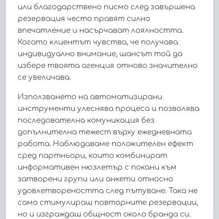
или благодарствено писмо след завършена
резервация често правят силно
впечатление и насърчават лоялността.
Когато клиентът чувства, че получава
индивидуално внимание, шансът той да
избере твоята агенция отново значително
се увеличава.
Използването на автоматизирани
инструменти улеснява процеса и позволява
последователна комуникация без
допълнителна тежест върху ежедневната
работа. Наблюдаваме положителен ефект
сред партньори, които комбинират
информативен нюзлетър с покани към
затворени групи или анкети относно
удовлетвореността след пътуване. Така не
само стимулираш повторните резервации,
но и изграждаш общност около бранда си.