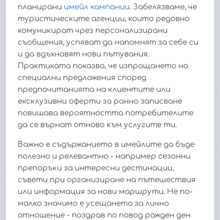
планирани
имейл кампании
. Забелязваме, че
туристическите агенции, които редовно
комуникират чрез персонализирани
съобщения, успяват да напомнят за себе си
и да вдъхновят нови пътувания.
Практиката показва, че изпращането на
специални предложения според
предпочитанията на клиентите или
ексклузивни оферти за ранно записване
повишава вероятността потребителите
да се върнат отново към услугите ти.
Важно е съдържанието в имейлите да бъде
полезно и релевантно - например сезонни
препоръки за интересни дестинации,
съвети при организиране на пътешествия
или информация за нови маршрути. Не по-
малко значимо е усещането за лично
отношение - поздрав по повод рожден ден