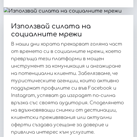
Използвай силата на
социалните мрежи
В наши дни хората прекарват голяма част
от времето си в социалните мрежи, което
превръща тези платформи в мощен
инструмент за комуникация и ангажиране
на потенциални клиенти. Забелязваме, че
туристическите агенции, които активно
поддържат профилите си във Facebook и
Instagram, успяват да изградят по-силна
връзка със своята аудитория. Споделянето
на вдъхновяващи снимки от дестинации,
клиентски преживявания или актуални
оферти създава усещане за доверие и
привлича интерес към услугите.