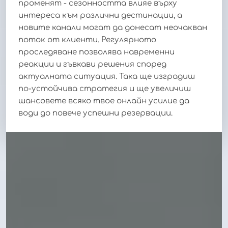
променят - сезонността влияе върху
интереса към различни дестинации, а
новите канали могат да донесат неочакван
поток от клиенти. Регулярното
проследяване позволява навременни
реакции и гъвкави решения според
актуалната ситуация. Така ще изградиш
по-устойчива стратегия и ще увеличиш
шансовете всяко твое онлайн усилие да
води до повече успешни резервации.