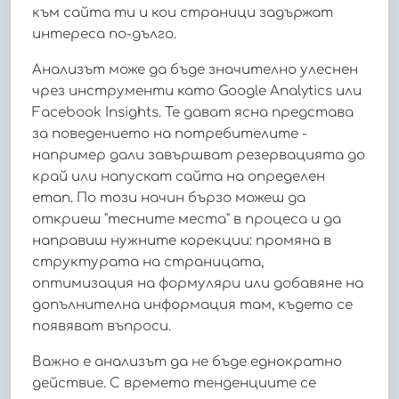
към сайта ти и кои страници задържат
интереса по-дълго.
Анализът може да бъде значително улеснен
чрез инструменти като Google Analytics или
Facebook Insights. Те дават ясна представа
за поведението на потребителите -
например дали завършват резервацията до
край или напускат сайта на определен
етап. По този начин бързо можеш да
откриеш "тесните места" в процеса и да
направиш нужните корекции: промяна в
структурата на страницата,
оптимизация на формуляри или добавяне на
допълнителна информация там, където се
появяват въпроси.
Важно е анализът да не бъде еднократно
действие. С времето тенденциите се