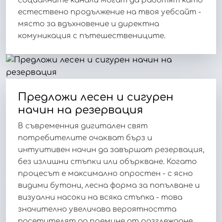
социалните канали могат да работят като
естествено продължение на твоя уебсайт -
място за вдъхновение и директна
комуникация с пътешествениците.
Предложи лесен и сигурен
начин на резервация
В съвременния дигитален свят
потребителите очакват бърз и
интуитивен начин да завършат резервация,
без излишни стъпки или объркване. Когато
процесът е максимално опростен - с ясно
видими бутони, лесна форма за попълване и
визуални насоки на всяка стъпка - това
значително увеличава вероятността
посетителят да премине от разглеждане