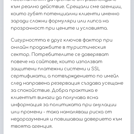
към реално действие. Срещали сме агенции,
които губят потенциални клиенти именно
заради сложни формуляри или липса на
прозрачност при цените и условията.
Сигурността е друг ключов фактор при
онлайн продажбите в туристическия
сектор. Потребителите се доверяват
повече на сайтове, които използват
защитени платежни системи и SSL
сертификати, а потвърждението по имейл
след направена резервация създава усещане
за спокойствие. Добра практика е
клиентът винаги да получава ясна
информация за политиката при анулации
или промени - така намаляваш риска от
недоразумения и повишаваш доверието към
твоята агенция.