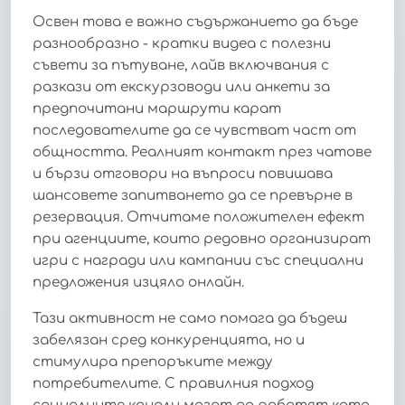
Освен това е важно съдържанието да бъде
разнообразно - кратки видеа с полезни
съвети за пътуване, лайв включвания с
разкази от екскурзоводи или анкети за
предпочитани маршрути карат
последователите да се чувстват част от
общността. Реалният контакт през чатове
и бързи отговори на въпроси повишава
шансовете запитването да се превърне в
резервация. Отчитаме положителен ефект
при агенциите, които редовно организират
игри с награди или кампании със специални
предложения изцяло онлайн.
Тази активност не само помага да бъдеш
забелязан сред конкуренцията, но и
стимулира препоръките между
потребителите. С правилния подход