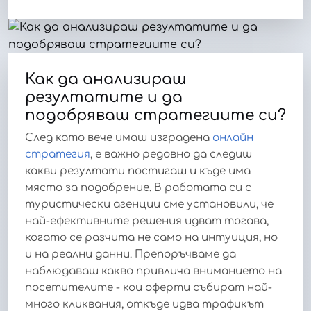
Как да анализираш
резултатите и да
подобряваш стратегиите си?
След като вече имаш изградена
онлайн
стратегия
, е важно редовно да следиш
какви резултати постигаш и къде има
място за подобрение. В работата си с
туристически агенции сме установили, че
най-ефективните решения идват тогава,
когато се разчита не само на интуиция, но
и на реални данни. Препоръчваме да
наблюдаваш какво привлича вниманието на
посетителите - кои оферти събират най-
много кликвания, откъде идва трафикът