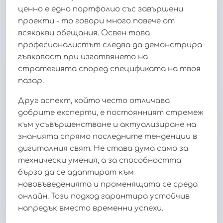
ценно е едно портфолио със завършени
проекти - то говори много повече от
всякакви обещания. Освен това
професионалистът следва да демонстрира
гъвкавост при изготвянето на
стратегията според спецификата на твоя
пазар.
Друг аспект, който често отличава
добрите експерти, е постоянният стремеж
към усъвършенстване и актуализиране на
знанията спрямо последните тенденции в
дигиталния свят. Не става дума само за
технически умения, а за способността
бързо да се адаптират към
нововъведенията и променящата се среда
онлайн. Този подход гарантира устойчив
напредък вместо временни успехи.