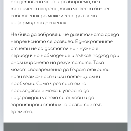
представена ясно и разбираемо, без
технически жаргон, така че всеки бизнес
собственик да може лесно да взема
информирани решения.
Не бива да забравяш, че дигиталната среда
непрекъснато се развива. Еднократните
отчети не са достатъчни - нужно е
периодично наблюдение и гъвкав подход при
анализирането на резултатите. Така
могат своевременно да бъдат открити
нови възможности или потенциални
проблеми. Само чрез системно
проследяване можеш уверено да
надграждаш успеха си онлайн и да
гарантираш стабилно развитие във
времето.