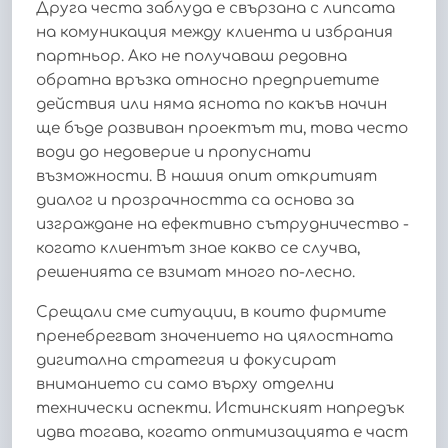
Друга честа заблуда е свързана с липсата
на комуникация между клиента и избрания
партньор. Ако не получаваш редовна
обратна връзка относно предприетите
действия или няма яснота по какъв начин
ще бъде развиван проектът ти, това често
води до недоверие и пропуснати
възможности. В нашия опит откритият
диалог и прозрачността са основа за
изграждане на ефективно сътрудничество -
когато клиентът знае какво се случва,
решенията се взимат много по-лесно.
Срещали сме ситуации, в които фирмите
пренебрегват значението на цялостната
дигитална стратегия и фокусират
вниманието си само върху отделни
технически аспекти. Истинският напредък
идва тогава, когато оптимизацията е част