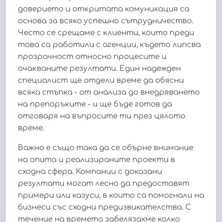
доверието и откритата комуникация са
основа за всяко успешно сътрудничество.
Често се срещаме с клиенти, които преди
това са работили с агенции, където липсва
прозрачност относно процесите и
очакваните резултати. Един надежден
специалист ще отдели време да обясни
всяка стъпка - от анализа до внедряването
на препоръките - и ще бъде готов да
отговаря на въпросите ти през цялото
време.
Важно е също така да се обърне внимание
на опита и реализираните проекти в
сходна сфера. Компании с доказани
резултати могат лесно да предоставят
примери или казуси, в които са помогнали на
бизнеси със сходни предизвикателства. С
течение на времето забелязахме колко