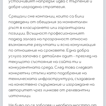
устойчивият напредък идва с търпение и
добре изградена стратегия.
Срещали сме компании, които са били
подведени от обещания за моментален
ръст в класирането или гарантирани
позиции. Всъщност професионалният
подход залага на прозрачност относно
възможните резултати и ясна комуникация
по отношение на сроковете. Една добра
услуга започва с детайлен одит - преглед на
текущото състояние на сайта ти и
конкурентната среда. След това следват
конкретни стъпки като подобрение на
техническата инфраструктура, създаване
на качествено съдържание и изграждане на
авторитет чрез линкове от релевантни
източници.
Не бива да се забравя и необходимостта от