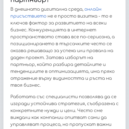
В днешната дигитална среда,
онлайн
присъствието
не е просто визитка - то е
ключов фактор за развитието на всеки
бизнес. Конкуренцията в интернет
пространството става все по-сериозна, а
позиционирането в търсачките често се
оказва решаващо за успеха или провала на
даден проект. Затова изборът на
партньор, който разбира детайлите и
тенденциите в оптимизацията, има пряко
отражение върху видимостта и ръста на
твоя бизнес.
Работата със специалисти позволява да се
изгради устойчива стратегия, съобразена с
конкретните нужди и цели. Често сме
виждали как компании опитват сами да
управляват процеса, но пропускат важни