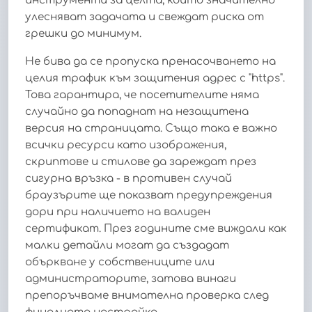
инструменти за целта, които значително
улесняват задачата и свеждат риска от
грешки до минимум.
Не бива да се пропуска пренасочването на
целия трафик към защитения адрес с "https".
Това гарантира, че посетителите няма
случайно да попаднат на незащитена
версия на страницата. Също така е важно
всички ресурси като изображения,
скриптове и стилове да зареждат през
сигурна връзка - в противен случай
браузърите ще показват предупреждения
дори при наличието на валиден
сертификат. През годините сме виждали как
малки детайли могат да създадат
объркване у собствениците или
администраторите, затова винаги
препоръчваме внимателна проверка след