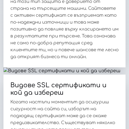
на този тип защита е доверието от
страна на търсещите машини. Сайтовете
с активен сертификат се възприемат като
по-надеждни източници и това може
позитивно да повлияе върху класирането им
в резултатите при търсене. Това означава
не само по-добра репутация сред
клиентите ти, но и повече шансове те лесно
да открият бизнеса ти онлайн.
Видове SSL сертификати и
кой да избереш
Когато настъпи моментът да осигуриш
сигурност на сайта си, изборът на
подходящ сертификат може да се окаже
предизвикателство. Съществуват няколко