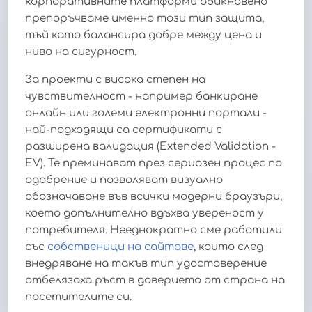
корпоративните платформи обикновено
препоръчваме именно този тип защита,
тъй като балансира добре между цена и
ниво на сигурност.
За проекти с висока степен на
чувствителност - например банкиране
онлайн или големи електронни портали -
най-подходящи са сертификати с
разширена валидация (Extended Validation -
EV). Те преминават през сериозен процес по
одобрение и позволяват визуално
обозначаване във всички модерни браузъри,
което допълнително вдъхва увереност у
потребителя. Нееднократно сме работили
със
собственици на сайтове
, които след
внедряване на такъв тип удостоверение
отбелязаха ръст в доверието от страна на
посетителите си.