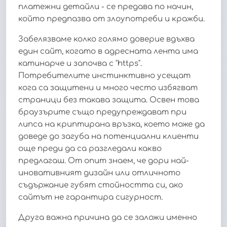
платежни детайли - се предава по начин,
който предпазва от злоупотреби и кражби.
Забелязваме колко голямо доверие вдъхва
един сайт, когато в адресната лента има
катинарче и започва с "https".
Потребителите инстинктивно усещат
кога са защитени и много често избягват
страници без такава защита. Освен това
браузърите също предупреждават при
липса на криптирана връзка, което може да
доведе до загуба на потенциални клиенти
още преди да са разгледали какво
предлагаш. От опит знаем, че дори най-
иновативният дизайн или отличното
съдържание губят стойността си, ако
сайтът не гарантира сигурност.
Друга важна причина да се заложи именно