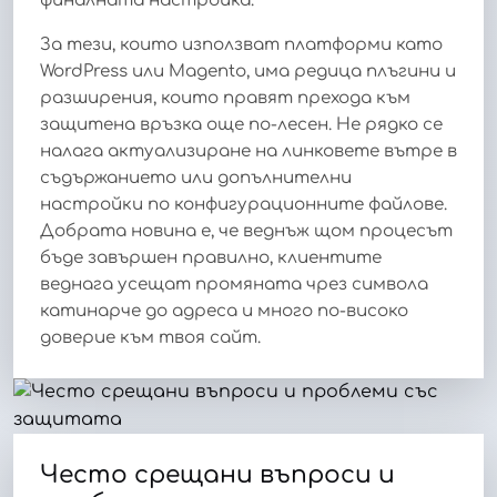
финалната настройка.
За тези, които използват платформи като
WordPress или Magento, има редица плъгини и
разширения, които правят прехода към
защитена връзка още по-лесен. Не рядко се
налага актуализиране на линковете вътре в
съдържанието или допълнителни
настройки по конфигурационните файлове.
Добрата новина е, че веднъж щом процесът
бъде завършен правилно, клиентите
веднага усещат промяната чрез символа
катинарче до адреса и много по-високо
доверие към твоя сайт.
Често срещани въпроси и