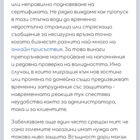
или неправилно подновяване на
сертификата. Не рядко виждаме как пропуск
в тази стъпка води до временно
недостъпна страница или стряскащо
съобщение за несигурна връзка точно
когато бизнесът разчита най-много на
онлайн присъствие
. За това винаги
препоръчваме настройване на напомняния
и редовна проверка на валидността. Има
случаи, в които миграция към нов хостинг
или промяна по домейна също предизвикват
временни затруднения със защитата -
навременната реакция тук спестява
неудобства както за администратора,
така и за клиентите.
Забелязваме още един често срещан мит: че
само големите магазини имат нужда от
такова ниво защита. Всъщност дори малък