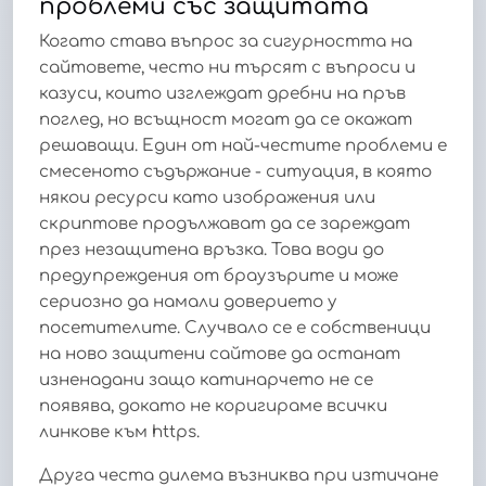
проблеми със защитата
Когато става въпрос за сигурността на
сайтовете, често ни търсят с въпроси и
казуси, които изглеждат дребни на пръв
поглед, но всъщност могат да се окажат
решаващи. Един от най-честите проблеми е
смесеното съдържание - ситуация, в която
някои ресурси като изображения или
скриптове продължават да се зареждат
през незащитена връзка. Това води до
предупреждения от браузърите и може
сериозно да намали доверието у
посетителите. Случвало се е собственици
на ново защитени сайтове да останат
изненадани защо катинарчето не се
появява, докато не коригираме всички
линкове към https.
Друга честа дилема възниква при изтичане