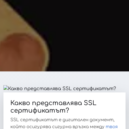
Какво представлява SSL
сертификатът?
SSL сертификатът е дигитален документ,
който осигурява сигурна връзка между
твоя