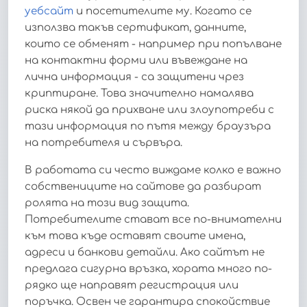
уебсайт
и посетителите му. Когато се
използва такъв сертификат, данните,
които се обменят - например при попълване
на контактни форми или въвеждане на
лична информация - са защитени чрез
криптиране. Това значително намалява
риска някой да прихване или злоупотреби с
тази информация по пътя между браузъра
на потребителя и сървъра.
В работата си често виждаме колко е важно
собствениците на сайтове да разбират
ролята на този вид защита.
Потребителите стават все по-внимателни
към това къде оставят своите имена,
адреси и банкови детайли. Ако сайтът не
предлага сигурна връзка, хората много по-
рядко ще направят регистрация или
поръчка. Освен че гарантира спокойствие