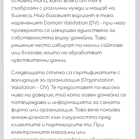
основни типа, като всеки от тях е
съобразен с различни нужди и мащаб на
бизнеса. Най-базовият вариант е така
нареченият Domain Validation (DV) - при него
проверката се извършва единствено за
собствеността върху домейна. Това
решение често избират по-малки сайтове
или блогове, които не обработват
чувствителни данни.
Следващата стъпка са сертификатите с
валидация за организация (Organization
Validation - OV). Те предоставят по-високо
ниво на доверие, тъй като освен домейна се
потвърждава и информацията за самата
фирма или организация. Това вече показва
ангажираност към сигурността пред
клиентите и партньорите ти. При
електронните магазини или