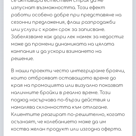
се активира естествен страх да не
изпуснат възможността. Този ефект
работи особено добре при представяне на
сезонни предложения, флаш разпродажби
или услуги с краен срок за записване.
Забелязваме как дори лек намек за недостиг
може да промени динамиката на цялата
кампания и да ускори взимането на
решение.
В наши проекти често интегрираме броячи,
които отброяват оставащото време до
края на промоцията или визуално показват
наличните бройки в реално време. Този
подход насърчава по-бързи действия и
намалява склонността към отлагане.
Клиентите реагират по-решително, когато
осъзнаят, че колебанието може да им
коства желан продукт или изгодна оферта.