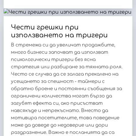
Чести грешки при
използването на тригери
В стремежа си да увеличат продажбите,
много бизнеси започват да използват
психологически тригери без ясна
стратегия или разбиране за тяхната роля.
Често се случва да се залага прекалено на
усещането за спешност - таймери с
обратно броене и постоянни съобщения за
ограничени количества могат бързо да
загубят ефекта си, ако присъстват
навсякъде и непрекъснато. Вместо да
мотивира посетителите, това поведение
може да доведе до недоверие или дори
раздразнение. Важно е посланията да са