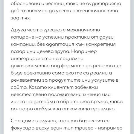
обосновани и честни, така че аудиторията
действително да усети автентичността
зад тях.
Друга честа грешка е механичното
копиране на успешни практики от други
компании, без адаптация към конкретния
пазар или целева група. Например
интегрирането на социално
доказателство под формата на ревюта ще
бъде ефективно само ако те са реални и
релевантни за продуктите или услугите в
сайта. Когато клиентът забележи
неестествено положителни мнения или
липса на детайли в обратната връзка, това
по-скоро отблъсква отколкото привлича.
Срещаме и случаи, в които бизнесът се
фокусира върху един тип тригер - например