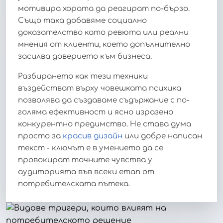
мотивира хората да реагират по-бързо.
Също така добавяме социално
доказателство като ревюта или реални
мнения от клиенти, което допълнително
засилва доверието към бизнеса.
Разбирането как тези техники
въздействат върху човешката психика
позволява да създаваме съдържание с по-
голяма ефективност и ясно изразено
конкурентно предимство. Не става дума
просто за
красив дизайн
или добре написан
текст - ключът е в умението да се
провокират точните чувства у
аудиторията във всеки етап от
потребителската пътека.