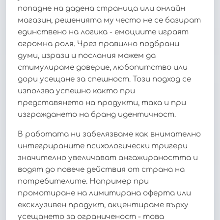
попадне на дадена страница или онлайн
магазин, решенията му често не се базират
единствено на логика - емоциите играят
огромна роля. Чрез правилно подбрани
думи, изрази и послания можем да
стимулираме доверие, любопитство или
дори усещане за спешност. Този подход се
използва успешно както при
представянето на продукти, така и при
изграждането на бранд идентичност.
В работата ни забелязваме как внимателно
интегрираните психологически тригери
значително увеличават ангажираността и
водят до повече действия от страна на
потребителите. Например при
промотиране на лимитирана оферта или
ексклузивен продукт, акцентираме върху
усещането за ограниченост - това