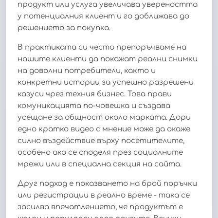
продукт или услуга увеличава увереността
у потенциалния клиент и го доближава до
решението за покупка.
В практиката си често препоръчваме на
нашите клиенти да покажат реални снимки
на доволни потребители, както и
конкретни истории за успешно разрешени
казуси чрез техния бизнес. Това прави
комуникацията по-човешка и създава
усещане за общност около марката. Дори
едно кратко видео с мнение може да окаже
силно въздействие върху посетителите,
особено ако се споделя през социалните
мрежи или в специална секция на сайта.
Друг подход е показването на брой поръчки
или регистрации в реално време - така се
засилва впечатлението, че продуктът е