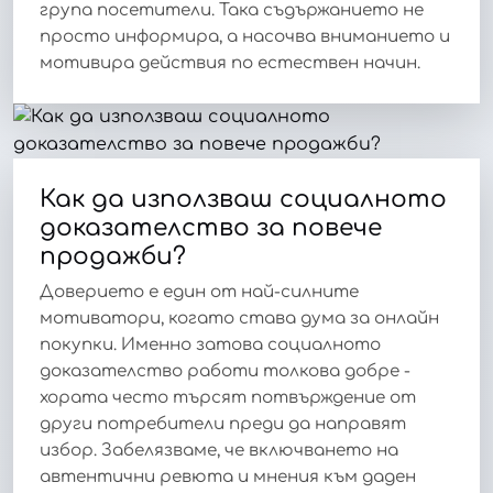
група посетители. Така съдържанието не
просто информира, а насочва вниманието и
мотивира действия по естествен начин.
Как да използваш социалното
доказателство за повече
продажби?
Доверието е един от най-силните
мотиватори, когато става дума за онлайн
покупки. Именно затова социалното
доказателство работи толкова добре -
хората често търсят потвърждение от
други потребители преди да направят
избор. Забелязваме, че включването на
автентични ревюта и мнения към даден