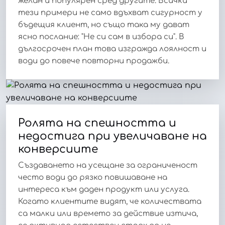
желан и популярен сред другите. Всички
тези примери не само вдъхват сигурност у
бъдещия клиент, но също така му дават
ясно послание: "Не си сам в избора си". В
дългосрочен план това изгражда лоялност и
води до повече повторни продажби.
Ролята на спешността и
недостига при увеличаване на
конверсиите
Създаването на усещане за ограниченост
често води до рязко повишаване на
интереса към даден продукт или услуга.
Когато клиентите видят, че количествата
са малки или времето за действие изтича,