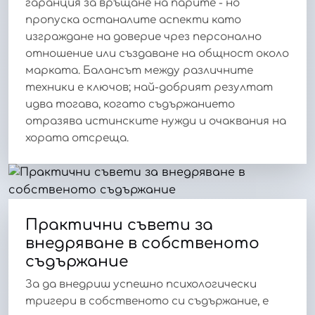
гаранция за връщане на парите - но
пропуска останалите аспекти като
изграждане на доверие чрез персонално
отношение или създаване на общност около
марката. Балансът между различните
техники е ключов; най-добрият резултат
идва тогава, когато съдържанието
отразява истинските нужди и очаквания на
хората отсреща.
Практични съвети за
внедряване в собственото
съдържание
За да внедриш успешно психологически
тригери в собственото си съдържание, е