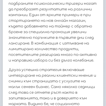
подбраните психологически тригери могат
да преобразят резултатите на различни
кампании. Един от ярките примери е при
стартирането на нов онлайн магазин,
където добавянето на таймер с обратно
броене за специална промоция увеличи
значително поръчките в първите дни след
лансиране. В комбинация с изтъкване на
лимитирано количество продукти,
посетителите реагираха много по-активно
и направиха избора си без дълго колебание.
Друга успешна стратегия включваше
интегриране на реални клиентски мнения и
снимки към страницата с услугите на
малък семеен бизнес. Само няколко седмици
след това се отчете ръст както в
запитванията, така и в доверието към
марката. Видимо бе, че социалното