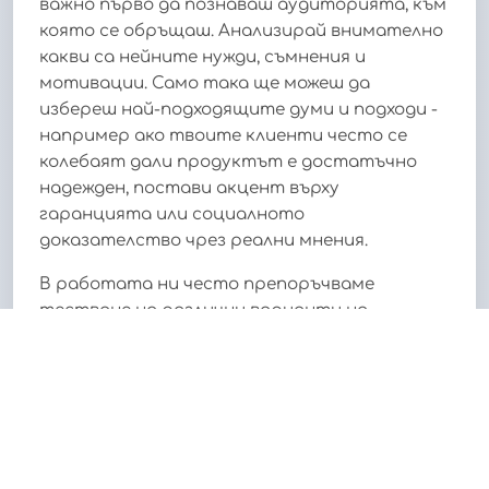
важно първо да познаваш аудиторията, към
която се обръщаш. Анализирай внимателно
какви са нейните нужди, съмнения и
мотивации. Само така ще можеш да
избереш най-подходящите думи и подходи -
например ако твоите клиенти често се
колебаят дали продуктът е достатъчно
надежден, постави акцент върху
гаранцията или социалното
доказателство чрез реални мнения.
В работата ни често препоръчваме
тестване на различни варианти на
послания - понякога дори малка промяна в
начина на представяне може осезаемо да
увеличи доверието
и желанието за
действие. Примерно, когато добавихме
таймер за ограничена оферта само на
няколко ключови места в сайта (а не