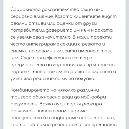
Социалното доказателство също има
сериозно влияние. Когато клиентите видят
реални отзиви или оценки от други
потребители, доверието им към марката
се увеличава значително. В наши проекти
често интегрираме секции с ревюта и
снимки на доволни клиенти именно с тази
цел. Още един ефективен метод е
предлагането на гаранция или връщане на
парите - това намалява риска за клиента и
улеснява решението му за покупка.
Комбинирането на няколко различни
тригера обикновено води до най-добри
резултати. Всяка аудитория реагира
различно - затова анализираме
поведението й и подбираме онези техники,
които най-силно резонират с конкретната