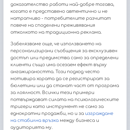
доказателство работи най-добре тогава,
когато е представено автентично и не
натрапчиво - потребителите разчитат
повече на споделени преживявания
отколкото на традиционна реклама.
Забелязваме още, че използването на
персонализирани съобщения за ексклузивен
достъп или предимства само за определени
клиенти също има осезаем ефект върху
ангажираността. Този подход често
мотивира хората да се регистрират за
бюлетини или да станат част от програма
за лоялност. Всички тези примери
потвърждават силата на психологическите
тригери като инструмент не само за
еднократни продажби, но и за
изграждане
на стабилна връзка
между бизнеса и
аудиторията му.