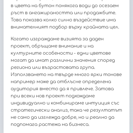
в цвета на бутон понякога води до осезаем
ръст в ангажираността или продажбите.
Това показва колко силно въздействие има
внимателният подбор върху крайната цел.
Когато изграждаме визията за даден
проект, обръщаме внимание и на
културните особености - едни цветове
могат да имат различни значения според
региона или възрастовата група.
Използването на твърде много ярки тонове
например може да отблъсне определена
аудитория вместо да я привлече. Затова
при всеки нов проект подхождаме
индивидуално и комбинираме интуиция със
стратегически анализ, така че резултатът
не само да изглежда добре, но и реално да
подпомага растежа на бизнеса.