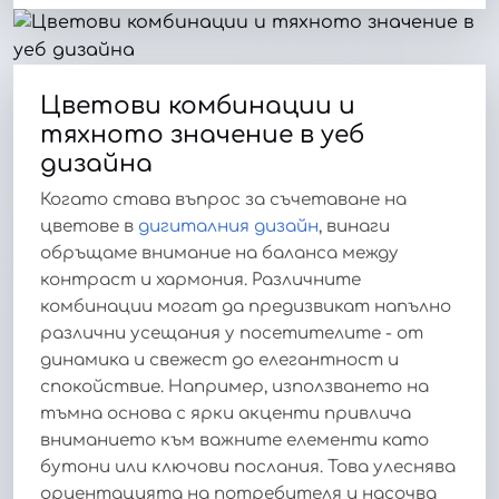
Цветови комбинации и
тяхното значение в уеб
дизайна
Когато става въпрос за съчетаване на
цветове в
дигиталния дизайн
, винаги
обръщаме внимание на баланса между
контраст и хармония. Различните
комбинации могат да предизвикат напълно
различни усещания у посетителите - от
динамика и свежест до елегантност и
спокойствие. Например, използването на
тъмна основа с ярки акценти привлича
вниманието към важните елементи като
бутони или ключови послания. Това улеснява
ориентацията на потребителя и насочва