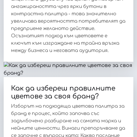
ангажираността чрез ярки бутони в
контрастна палитра - това значително
увеличава вероятността потребителят да
предприеме желаното действие.
Осъзнатият подход към цветовете е
ключът към изграждане на трайна връзка
между бизнеса и неговата аудитория.
Как да избереш правилните
цветове за своя бранд?
Изборът на подходяща цветова палитра за
бранд е процес, който започва със
задълбочено разбиране на самата марка и
нейните ценности. Винаги препоръчваме да
се започне с въпроси като: Какво послание