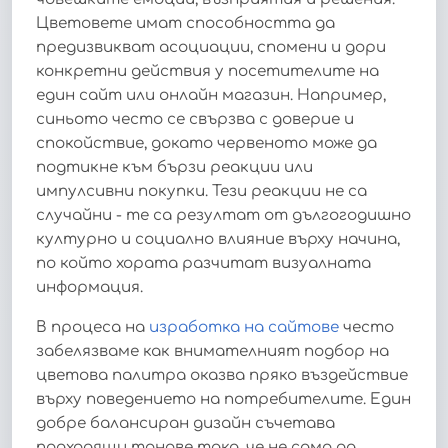
Цветовете имат способността да
предизвикват асоциации, спомени и дори
конкретни действия у посетителите на
един сайт или онлайн магазин. Например,
синьото често се свързва с доверие и
спокойствие, докато червеното може да
подтикне към бързи реакции или
импулсивни покупки. Тези реакции не са
случайни - те са резултат от дългогодишно
културно и социално влияние върху начина,
по който хората разчитат визуалната
информация.
В процеса на
изработка на сайтове
често
забелязваме как внимателният подбор на
цветова палитра оказва пряко въздействие
върху поведението на потребителите. Един
добре балансиран дизайн съчетава
подходящи тонове така, че не само да