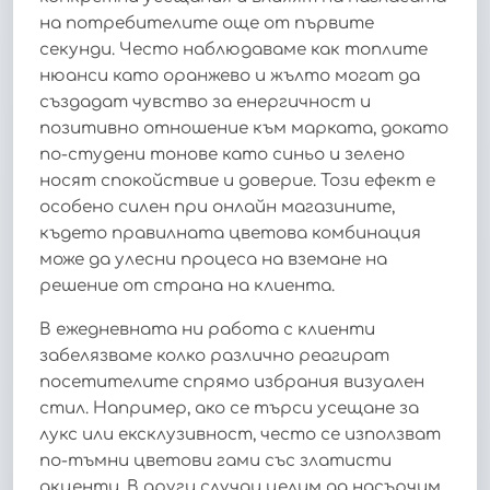
на потребителите още от първите
секунди. Често наблюдаваме как топлите
нюанси като оранжево и жълто могат да
създадат чувство за енергичност и
позитивно отношение към марката, докато
по-студени тонове като синьо и зелено
носят спокойствие и доверие. Този ефект е
особено силен при онлайн магазините,
където правилната цветова комбинация
може да улесни процеса на вземане на
решение от страна на клиента.
В ежедневната ни работа с клиенти
забелязваме колко различно реагират
посетителите спрямо избрания визуален
стил. Например, ако се търси усещане за
лукс или ексклузивност, често се използват
по-тъмни цветови гами със златисти
акценти. В други случаи целим да насърчим