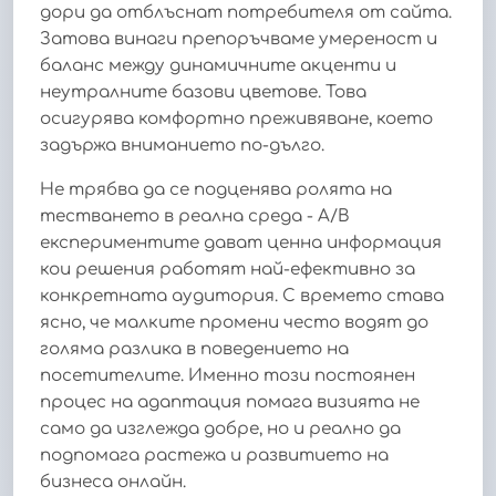
дори да отблъснат потребителя от сайта.
Затова винаги препоръчваме умереност и
баланс между динамичните акценти и
неутралните базови цветове. Това
осигурява комфортно преживяване, което
задържа вниманието по-дълго.
Не трябва да се подценява ролята на
тестването в реална среда - A/B
експериментите дават ценна информация
кои решения работят най-ефективно за
конкретната аудитория. С времето става
ясно, че малките промени често водят до
голяма разлика в поведението на
посетителите. Именно този постоянен
процес на адаптация помага визията не
само да изглежда добре, но и реално да
подпомага растежа и развитието на
бизнеса онлайн.