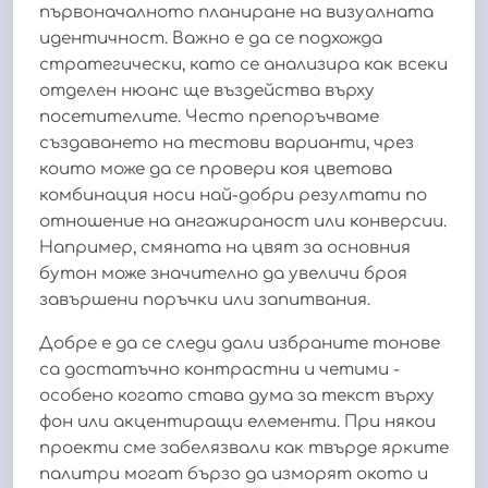
първоначалното планиране на визуалната
идентичност. Важно е да се подхожда
стратегически, като се анализира как всеки
отделен нюанс ще въздейства върху
посетителите. Често препоръчваме
създаването на тестови варианти, чрез
които може да се провери коя цветова
комбинация носи най-добри резултати по
отношение на ангажираност или конверсии.
Например, смяната на цвят за основния
бутон може значително да увеличи броя
завършени поръчки или запитвания.
Добре е да се следи дали избраните тонове
са достатъчно контрастни и четими -
особено когато става дума за текст върху
фон или акцентиращи елементи. При някои
проекти сме забелязвали как твърде ярките
палитри могат бързо да изморят окото и