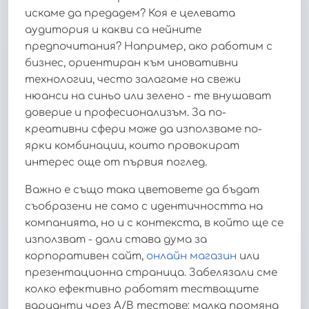
искаме да предадем? Коя е целевата
аудитория и какви са нейните
предпочитания? Например, ако работим с
бизнес, ориентиран към иновативни
технологии, често залагаме на свежи
нюанси на синьо или зелено - те внушават
доверие и професионализъм. За по-
креативни сфери може да използваме по-
ярки комбинации, които провокират
интерес още от първия поглед.
Важно е също така цветовете да бъдат
съобразени не само с идентичността на
компанията, но и с контекста, в който ще се
използват - дали става дума за
корпоративен сайт,
онлайн магазин
или
презентационна страница. Забелязали сме
колко ефективно работят тестващите
варианти чрез A/B тестове: малка промяна