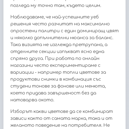
погледа му точно там, където целим.
Наблюдаваме, че най-успешните уеб
решения често разчитат на максимално
опростени палитри с един доминиращ цвят
и няколко допълнителни нюанса за баланс.
Така визията не изглежда претрупана, а
отделните секции изпъкват ясно една
спрямо друга. При работа по онлайн
магазини често експериментираме с
вариации - например топли цветове за
продуктови снимки в комбинация със
студени тонове за фонове или менюта,
което придава завършеност без да
натоварва окото.
Изборът какви цветове да се комбинират
зависи както от самата марка, така и от
желаното поведение на потребителя. Не