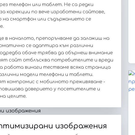
рез телефон или таблет. Не са редки
 за корекции по вече изработени сайтове,
 на смартфон или съдържанието се
е.
е в началото, препоръчваме да заложиш на
втоматично се адаптира към различни
подредба обаче трябва да обърнеш внимание
ният сайт отблъсква потребителите и вреди
а работа винаги тестваме всяка страница
азлични модели телефони и таблети.
ят компромис с мобилното преживяване -
повишава доверието у посетителите и
на целите.
оптимизирани изображения