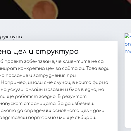
ена цел и структура
б проект забелязваме, че клиентите не са
нират конкретна цел за сайта си. Това води
но послание и затруднения при
апример, имали сме случаи, в които фирма
на услуги, онлайн магазин и блог в едно, но
нти ще работят заедно. В резултат
напускат страницата. За да избегнеш
чалото да определиш основната цел - дали
представяш портфолио или ще събираш