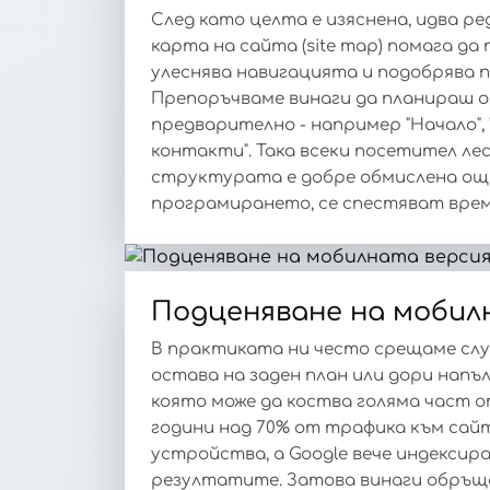
След като целта е изяснена, идва р
карта на сайта (site map) помага д
улеснява навигацията и подобрява 
Препоръчваме винаги да планираш о
предварително - например "Начало", "З
контакти". Така всеки посетител ле
структурата е добре обмислена още
програмирането, се спестяват врем
Подценяване на мобил
В практиката ни често срещаме слу
остава на заден план или дори напъл
която може да коства голяма част 
години над 70% от трафика към сай
устройства, а Google вече индексир
резултатите. Затова винаги обръща