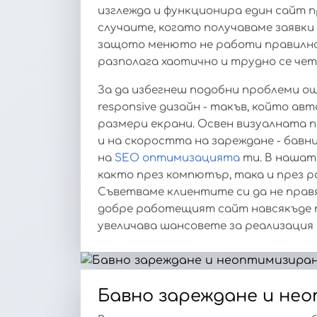
изглежда и функционира един сайт п
случаите, когато получаваме заявки
защото менюто не работи правилно
разполага хаотично и трудно се чет
За да избегнеш подобни проблеми ощ
responsive дизайн - такъв, който а
размери екрани. Освен визуалната 
и на скоростта на зареждане - бав
на
SEO оптимизацията
ти. В нашат
както през компютър, така и през р
Съветваме клиентите си да не прав
добре работещият сайт навсякъде 
увеличава шансовете за реализация 
Бавно зареждане и не