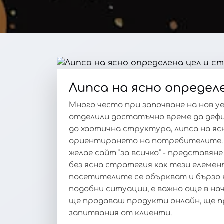
Липса на ясно определ
Много често при започване на нов уе
отделили достатъчно време да дефи
до хаотична структура, липса на яс
ориентирането на потребителите. Н
желае сайт "за всичко" - представяне 
без ясна стратегия как тези елеме
посетителите се объркват и бързо 
подобни ситуации, е важно още в на
ще продаваш продукти онлайн, ще 
запитвания от клиенти.