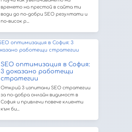
Научи как увеличаването на
времето на престой в сайта ти
води до по-добри SEO резултати и
по-висок р...
SEO оптимизация в София:
3 доказано работещи
стратегии
Открий 3 изпитани SEO стратегии
за по-добра онлайн видимост в
София и привлечи повече клиенти
към би...