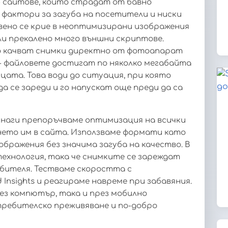
 сайтове, които страдат от бавно
 фактори за загуба на посетители и ниски
вено се крие в неоптимизирани изображения
или прекалено много външни скриптове.
то качват снимки директно от фотоапарат
 - файловете достигат по няколко мегабайта
цата. Това води до ситуация, при която
 се зареди и го напускат още преди да са
винаги препоръчваме оптимизация на всички
нето им в сайта. Използваме формати като
бражения без значима загуба на качество. В
технология, така че снимките се зареждат
ебителя. Тестваме скоростта с
Insights и реагираме навреме при забавяния.
ез компютър, така и през мобилно
требителско преживяване и по-добро