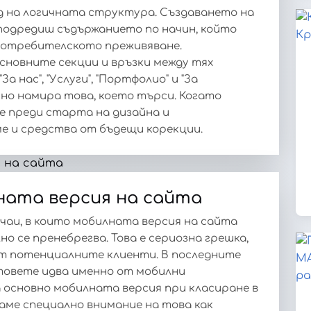
ед на логичната структура. Създаването на
а подредиш съдържанието по начин, който
потребителското преживяване.
сновните секции и връзки между тях
а нас", "Услуги", "Портфолио" и "За
сно намира това, което търси. Когато
 преди старта на дизайна и
е и средства от бъдещи корекции.
ната версия на сайта
чаи, в които мобилната версия на сайта
но се пренебрегва. Това е сериозна грешка,
от потенциалните клиенти. В последните
товете идва именно от мобилни
а основно мобилната версия при класиране в
ме специално внимание на това как