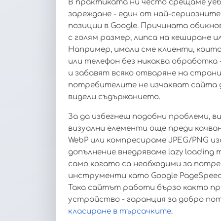
В практиката ни често срещаме уеб
зареждане - един от най-сериозните
позиции в Google. Причината обикно
с голям размер, липса на кеширане 
Например, имали сме клиенти, кои
или телефон без никаква обработка
и забавят всяко отваряне на страни
потребителите не изчакват сайта да
видели съдържанието.
За да избегнеш подобни проблеми, 
визуални елементи още преди качва
WebP или компресираме JPEG/PNG изо
допълнение внедряваме lazy loading 
само когато са необходими за потр
инструменти като Google PageSpeed 
Така сайтът работи бързо както пр
устройство - гаранция за добро по
класиране в търсачките
.