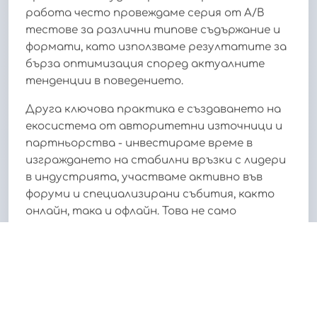
работа често провеждаме серия от A/B
тестове за различни типове съдържание и
формати, като използваме резултатите за
бърза оптимизация според актуалните
тенденции в поведението.
Друга ключова практика е създаването на
екосистема от авторитетни източници и
партньорства - инвестираме време в
изграждането на стабилни връзки с лидери
в индустрията, участваме активно във
форуми и специализирани събития, както
онлайн, така и офлайн. Това не само
увеличава доверието към нашия бранд, но и
генерира качествени външни сигнали за
търсачките. Успехът идва тогава, когато
комбинираме техническо съвършенство със
стратегическо съдържание и
последователно надграждаме