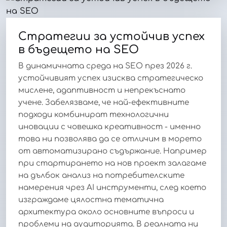
Стратегии за устойчив успех
в бъдещето на SEO
В динамичната среда на SEO през 2026 г.
устойчивият успех изисква стратегическо
мислене, адаптивност и непрекъснато
учене. Забелязваме, че най-ефективните
подходи комбинират технологични
иновации с човешка креативност - именно
това ни позволява да се отличим в морето
от автоматизирано съдържание. Например
при стартирането на нов проект залагаме
на дълбок анализ на потребителските
намерения чрез AI инструменти, след което
изграждаме цялостна тематична
архитектура около основните въпроси и
проблеми на аудиторията. В реалната ни