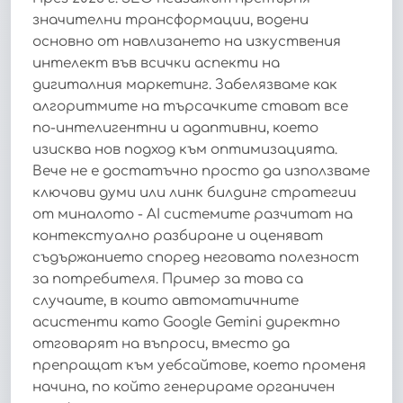
значителни трансформации, водени
основно от навлизането на изкуствения
интелект във всички аспекти на
дигиталния маркетинг. Забелязваме как
алгоритмите на търсачките стават все
по-интелигентни и адаптивни, което
изисква нов подход към оптимизацията.
Вече не е достатъчно просто да използваме
ключови думи или линк билдинг стратегии
от миналото - AI системите разчитат на
контекстуално разбиране и оценяват
съдържанието според неговата полезност
за потребителя. Пример за това са
случаите, в които автоматичните
асистенти като Google Gemini директно
отговарят на въпроси, вместо да
препращат към уебсайтове, което променя
начина, по който генерираме органичен