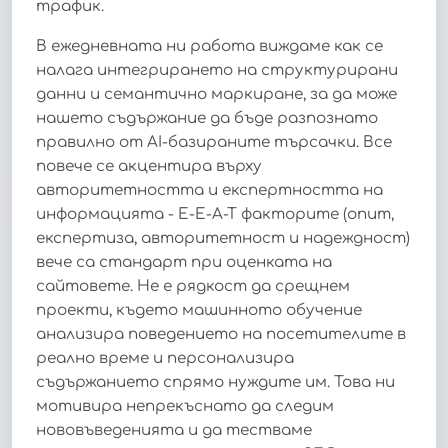
трафик.
В ежедневната ни работа виждаме как се
налага интегрирането на структурирани
данни и семантично маркиране, за да може
нашето съдържание да бъде разпознато
правилно от AI-базираните търсачки. Все
повече се акцентира върху
авторитетността и експертността на
информацията - E-E-A-T факторите (опит,
експертиза, авторитетност и надеждност)
вече са стандарт при оценката на
сайтовете. Не е рядкост да срещнем
проекти, където машинното обучение
анализира поведението на посетителите в
реално време и персонализира
съдържанието спрямо нуждите им. Това ни
мотивира непрекъснато да следим
нововъведенията и да тестваме