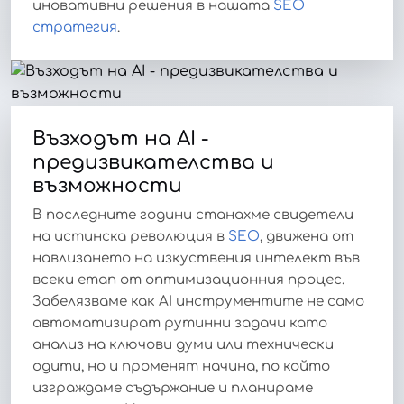
иновативни решения в нашата
SEO
стратегия
.
Възходът на AI -
предизвикателства и
възможности
В последните години станахме свидетели
на истинска революция в
SEO
, движена от
навлизането на изкуствения интелект във
всеки етап от оптимизационния процес.
Забелязваме как AI инструментите не само
автоматизират рутинни задачи като
анализ на ключови думи или технически
одити, но и променят начина, по който
изграждаме съдържание и планираме