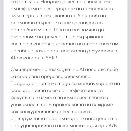
стратегии. Например, често използваме
платформи за генериране на семантични
клъстери и теми, които се базират на
реалното търсене и намеренията на
потребителите. Това ни позволява да
създаваме по-релевантно съдържание,
което отговаря директно на въпросите им
- особено важно при новия тип резултати с
AI-отговори в SERP.
Същевременно възходът на AI носи със себе
си сериозни предизвикателства.
Традиционните методи за манипулиране на
класиранията вече са неефективни, а
фокусът се измества към качеството и
уникалността. В практиката ни виждаме
как конкурентите инвестират в
инструменти за анализиране поведението
на аудиторията и автоматизация при A/B