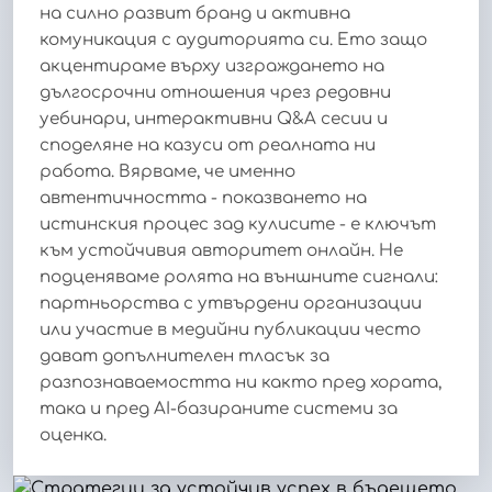
на силно развит бранд и активна
комуникация с аудиторията си. Ето защо
акцентираме върху изграждането на
дългосрочни отношения чрез редовни
уебинари, интерактивни Q&A сесии и
споделяне на казуси от реалната ни
работа. Вярваме, че именно
автентичността - показването на
истинския процес зад кулисите - е ключът
към устойчивия авторитет онлайн. Не
подценяваме ролята на външните сигнали:
партньорства с утвърдени организации
или участие в медийни публикации често
дават допълнителен тласък за
разпознаваемостта ни както пред хората,
така и пред AI-базираните системи за
оценка.