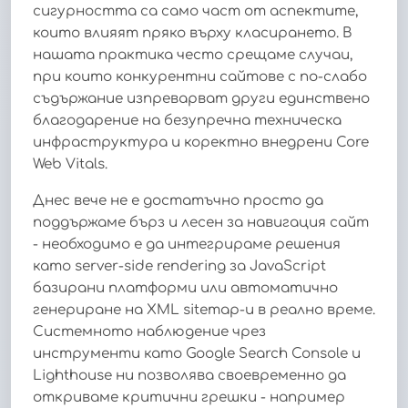
сигурността са само част от аспектите,
които влияят пряко върху класирането. В
нашата практика често срещаме случаи,
при които конкурентни сайтове с по-слабо
съдържание изпреварват други единствено
благодарение на безупречна техническа
инфраструктура и коректно внедрени Core
Web Vitals.
Днес вече не е достатъчно просто да
поддържаме бърз и лесен за навигация сайт
- необходимо е да интегрираме решения
като server-side rendering за JavaScript
базирани платформи или автоматично
генериране на XML sitemap-и в реално време.
Системното наблюдение чрез
инструменти като Google Search Console и
Lighthouse ни позволява своевременно да
откриваме критични грешки - например