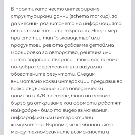
В практиката често интегрираме
структурирани данни (schema markup), за
да улесним разчитането на информацията
от интелигентните търсачки. Например
при статии тип "ръководство" или
продуктови ревюта добавяме детайлна
маркировка за авторство, рейтинг или
често задавани въпроси - така постигаме
по-добро представяне във визуално
обогатените резултати. Следим
внимателно какви интеракции предизвиква
всяко съдържание чрез поведенчески
анализи и A/B тестове; това ни помага
бързо да откриваме кои формати работят
най-добре - било то видео включвания,
инфографики или интерактивни
калкулатори. Вярваме, че комбинацията
между технологичните възможности и