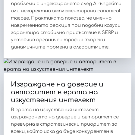
проблеми с индексирането след AI-ъпдейти
или некоректно имплементирани canonical
тагове. Практиката показва, че именно
навременната реакция при подобни казуси
гарантира стабилно присъствие в SERP и
устойчив органичен трафик въпреки
динамичните промени в алгоритмите.
Изграждане на доверие и
авторитет в ерата на
изкуствения интелект
В ерата на изкуствения интелект
изграждането на доверие и авторитет се
превърна в стратегически приоритет за
всеки, който иска да бъде конкурентен в