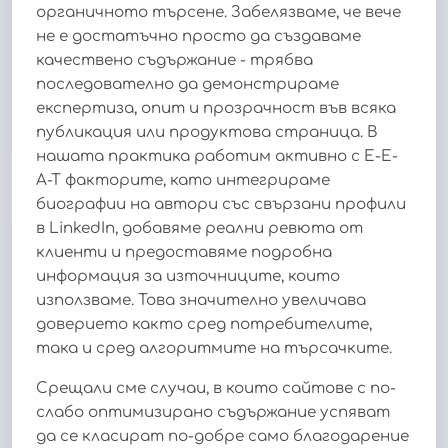
органичното търсене. Забелязваме, че вече
не е достатъчно просто да създаваме
качествено съдържание - трябва
последователно да демонстрираме
експертиза, опит и прозрачност във всяка
публикация или продуктова страница. В
нашата практика работим активно с E-E-
A-T факторите, като интегрираме
биографии на автори със свързани профили
в LinkedIn, добавяме реални ревюта от
клиенти и предоставяме подробна
информация за източниците, които
използваме. Това значително увеличава
доверието както сред потребителите,
така и сред алгоритмите на търсачките.
Срещали сме случаи, в които сайтове с по-
слабо оптимизирано съдържание успяват
да се класират по-добре само благодарение