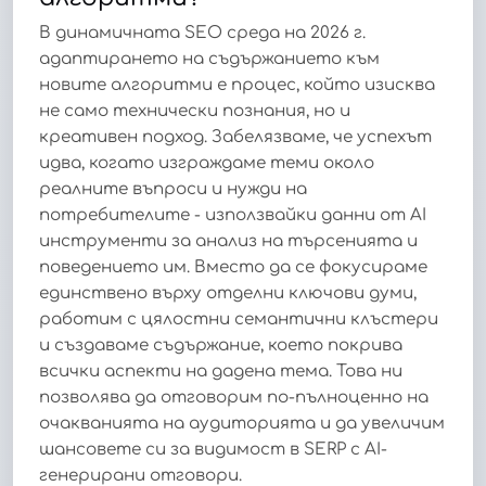
В динамичната SEO среда на 2026 г.
адаптирането на съдържанието към
новите алгоритми е процес, който изисква
не само технически познания, но и
креативен подход. Забелязваме, че успехът
идва, когато изграждаме теми около
реалните въпроси и нужди на
потребителите - използвайки данни от AI
инструменти за анализ на търсенията и
поведението им. Вместо да се фокусираме
единствено върху отделни ключови думи,
работим с цялостни семантични клъстери
и създаваме съдържание, което покрива
всички аспекти на дадена тема. Това ни
позволява да отговорим по-пълноценно на
очакванията на аудиторията и да увеличим
шансовете си за видимост в SERP с AI-
генерирани отговори.