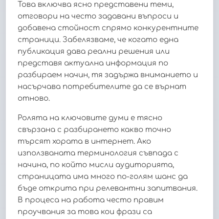
Това включва ясно представени теми,
отговори на често задавани въпроси и
добавена стойност спрямо конкурентните
страници. Забелязваме, че когато една
публикация дава реални решения или
представя актуална информация по
разбираем начин, тя задържа вниманието и
насърчава потребителите да се върнат
отново.
Ролята на ключовите думи е тясно
свързана с разбирането какво точно
търсят хората в интернет. Ако
използваната терминология съвпада с
начина, по който мисли аудиторията,
страницата има много по-голям шанс да
бъде открита при релевантни запитвания.
В процеса на работа често правим
проучвания за това кои фрази са