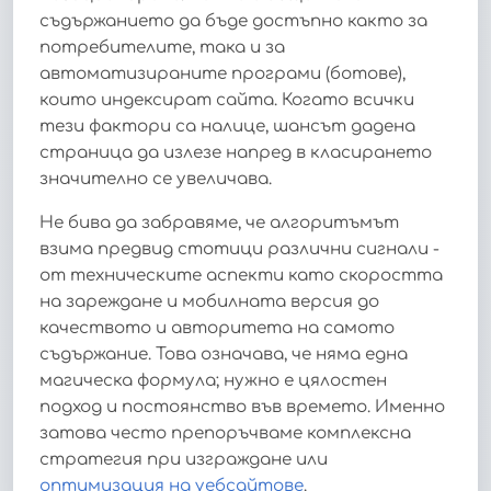
съдържанието да бъде достъпно както за
потребителите, така и за
автоматизираните програми (ботове),
които индексират сайта. Когато всички
тези фактори са налице, шансът дадена
страница да излезе напред в класирането
значително се увеличава.
Не бива да забравяме, че алгоритъмът
взима предвид стотици различни сигнали -
от техническите аспекти като скоростта
на зареждане и мобилната версия до
качеството и авторитета на самото
съдържание. Това означава, че няма една
магическа формула; нужно е цялостен
подход и постоянство във времето. Именно
затова често препоръчваме комплексна
стратегия при изграждане или
оптимизация на уебсайтове
.