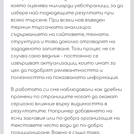
която оценява милиарди уебстраници, за да
избере най-подходящите резултати при
всяко търсене. При всеки нов въведен
термин търсачката анализира
съдържанието на сайтовете, тяхната
структура и това доколко отговарят на
зададеното запитване. Този процес не се
случва само веднъж - постоянно се
извършват актуализации, които имат за
цел да подобрят релевантността и
полезността на показваната информация.
В работата си сме наблюдавали как дребни
промени по страниците могат да окажат
сериозно влияние върху видимостта в
резултатите. Например добавянето на
ясни заглавия или по-добра организация на
текстовете често води до по-добро
позициониране. Важно е също така