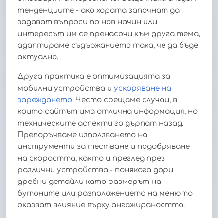
тенденциите - ако хората започнат да
задават въпроси по нов начин или
интересът им се пренасочи към друга тема,
адаптираме съдържанието така, че да бъде
актуално.
Друга практика е оптимизацията за
мобилни устройства и
ускоряване на
зареждането
. Често срещаме случаи, в
които сайтът има отлична информация, но
техническите аспекти го дърпат назад.
Препоръчваме използването на
инструменти за тестване и подобряване
на скоростта, както и преглед през
различни устройства - понякога дори
дребни детайли като размерът на
бутоните или разположението на менюто
оказват влияние върху ангажираността.