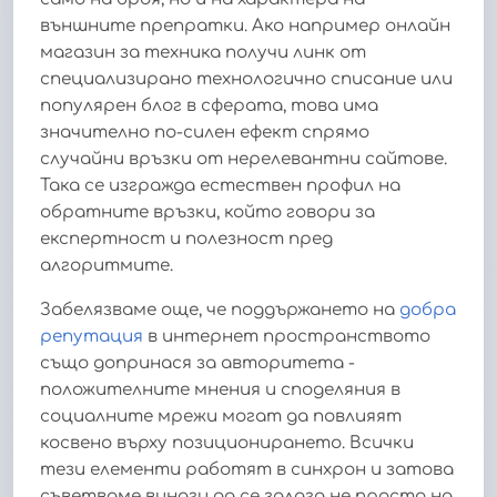
външните препратки. Ако например онлайн
магазин за техника получи линк от
специализирано технологично списание или
популярен блог в сферата, това има
значително по-силен ефект спрямо
случайни връзки от нерелевантни сайтове.
Така се изгражда естествен профил на
обратните връзки, който говори за
експертност и полезност пред
алгоритмите.
Забелязваме още, че поддържането на
добра
репутация
в интернет пространството
също допринася за авторитета -
положителните мнения и споделяния в
социалните мрежи могат да повлияят
косвено върху позиционирането. Всички
тези елементи работят в синхрон и затова
съветваме винаги да се залага не просто на