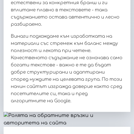
естествени за конкретния бранш и ги
вплитаме плавно в текстовете - така
съдържанието остава автентично и лесно
разбираемо.
Винаги подхождаме към изработката на
материали със стремеж към баланс между
полезност и лекота при четене.
Качественото съдържание не означава само
богати текстове - важно е те да бъдат
добре структурирани и адаптирани
според нуждите на целевата група. По този
начин сайтът изгражда доверие както сред
посетителите си, така и пред
алгоритмите на Google.