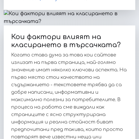
Кои фактори влияят на
класирането в търсачката?
Когато става дума за това кои сайтове
излизат на първа страница, най-голямо
значение имат няколко ключови аспекта. На
първо място стои качеството на
съдържанието - текстовете трябва да са
добре написани, информативни и
максимално полезни за потребителите. В
процеса на работа сме виждали как
страниците с ясно структурирана
информация и реална стойност биват
предпочитани пред такива, които просто
повтарят вече известни неща или