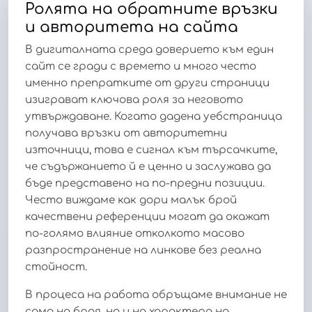
Ролята на обратните връзки
и авторитета на сайта
В дигиталната среда доверието към един
сайт се гради с времето и много често
именно препратките от други страници
изиграват ключова роля за неговото
утвърждаване. Когато дадена уебстраница
получава връзки от авторитетни
източници, това е сигнал към търсачките,
че съдържанието й е ценно и заслужава да
бъде представено на по-предни позиции.
Често виждаме как дори малък брой
качествени референции могат да окажат
по-голямо влияние отколкото масово
разпространение на линкове без реална
стойност.
В процеса на работа обръщаме внимание не
само на броя, но и на характера на