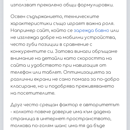
използват прекалено общи формулировки.
Освен съдържанието, техническите
характеристики също играят важна роля.
Например сайт, който се
зарежда бавно
или
не изглежда добре на мобилни устройства,
често губи позиции в сравнение с
конкурентите си. Затова винаги обръщаме
внимание на детайли като скоростта на
сайта и удобството при навигация от
телефон или таблет. Оптимизацията за
различни екрани не само помага за по-добро
класиране, но и подобрява преживяването
на посетителите.
Друг често срещан фактор е авторитетът
- колкото повече доверие има към дадена
страница в интернет пространството,
толкова по-голям шанс има тя да бъде