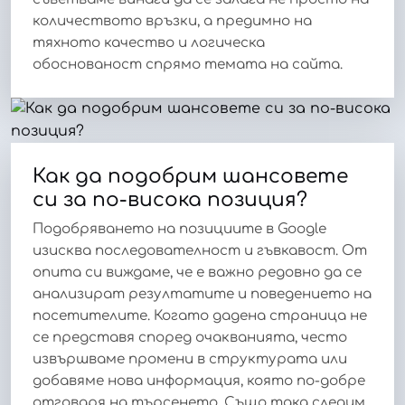
количеството връзки, а предимно на
тяхното качество и логическа
обоснованост спрямо темата на сайта.
Как да подобрим шансовете
си за по-висока позиция?
Подобряването на позициите в Google
изисква последователност и гъвкавост. От
опита си виждаме, че е важно редовно да се
анализират резултатите и поведението на
посетителите. Когато дадена страница не
се представя според очакванията, често
извършваме промени в структурата или
добавяме нова информация, която по-добре
отговаря на търсенето. Също така следим